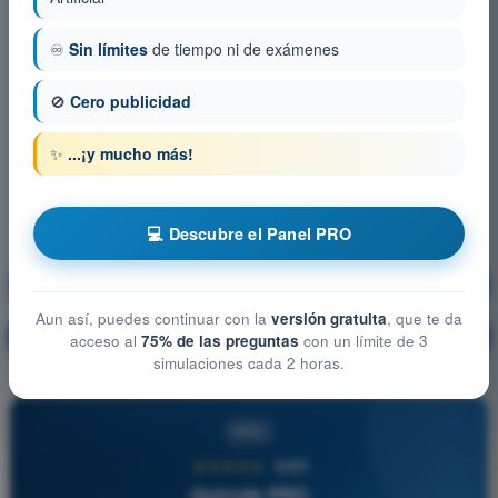
♾️
Sin límites
de tiempo ni de exámenes
🚫
Cero publicidad
✨
...¡y mucho más!
💻 Descubre el Panel PRO
Meteorología
¡Entrenamiento!
Aun así, puedes continuar con la
versión gratuita
, que te da
Explicación de la pregunta
🔒
PRO
acceso al
75% de las preguntas
con un límite de 3
simulaciones cada 2 horas.
PRO
★★★★★
4,6/5
Quizvds PRO