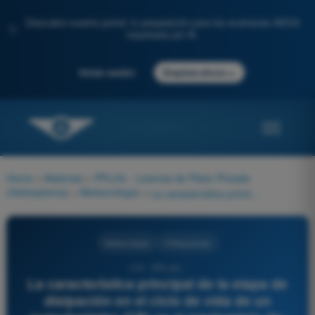
Descubre nuestro portal: tu preparación para los exámenes AESA
✨
impulsada por IA.
→
Iniciar sesión
Empieza ahora
Home
>
Materias
>
PPL(H) - Licencia de Piloto Privado
(Helicópteros)
>
Meteorología
>
La característica principal de la etapa de disipación en el ciclo de vida de un cumulonimbo (CB) es el predominio de:
Meteorología
4 Respuestas
173 - PPL(H) -
La característica principal de la etapa de
disipación en el ciclo de vida de un