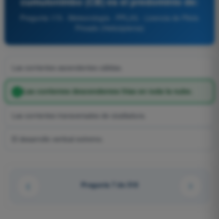
cumulonimbo (CB) es el predominio de:
Pregunta 173 - Meteorología - PPL(H) - Licencia de Piloto
Privado (Helicópteros)
Las corrientes ascendentes cálidas.
Las corrientes descendentes frías en toda la nube.
Las corrientes transversales de cizalladura.
El desarrollo vertical extremo.
Pregunta 7 de 318