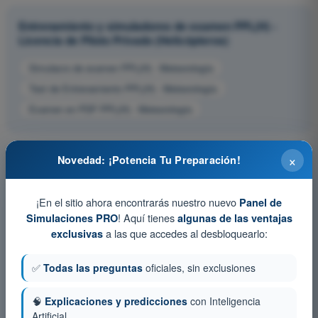
Entrenamiento y simuladores de examen PPL(H) -
Licencia de Piloto Privado (Helicópteros)
Simulacro de examen PPL(H) - Meteorología
Test de Entrenamiento PPL(H) - Meteorología
Examen en PDF PPL(H) - Meteorología
×
Novedad: ¡Potencia Tu Preparación!
¡En el sitio ahora encontrarás nuestro nuevo
Panel de
! Aquí tienes
Simulaciones PRO
algunas de las ventajas
a las que accedes al desbloquearlo:
exclusivas
✅
Todas las preguntas
oficiales, sin exclusiones
🧠
Explicaciones y predicciones
con Inteligencia
Artificial