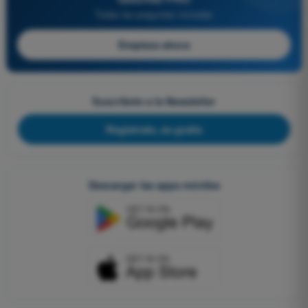
Todas las preguntas incluidas
Empieza ahora
Suscríbete a la Newsletter
Regístrate, es gratis
Descargar las apps móviles