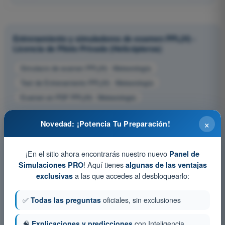
Entrenamiento y simuladores de examen PPL(H) -
Licencia de Piloto Privado (Helicópteros)
Simulacro de examen PPL(H) - Meteorología
Test de Entrenamiento PPL(H) - Meteorología
Examen en PDF PPL(H) - Meteorología
×
Novedad: ¡Potencia Tu Preparación!
¡En el sitio ahora encontrarás nuestro nuevo
Panel de
! Aquí tienes
Simulaciones PRO
algunas de las ventajas
a las que accedes al desbloquearlo:
exclusivas
✅
Todas las preguntas
oficiales, sin exclusiones
🧠
Explicaciones y predicciones
con Inteligencia