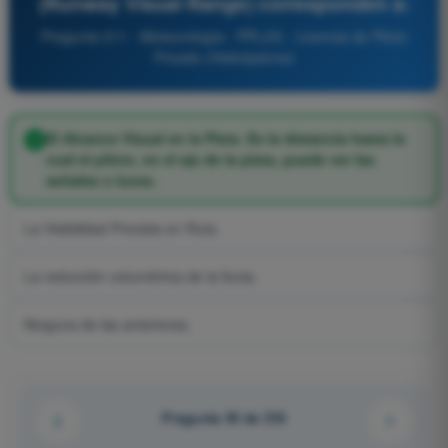
(Runway Visual Range) corresponden a:
Pregunta 211 - Meteorología - PPL(H) - Licencia de Piloto
Privado (Helicópteros)
El Alcance Visual en la Pista. Es la distancia hasta la
cual el piloto, en el eje de la pista, puede ver las
señales o luces.
La Visibilidad Prevista en Ruta.
La reducción volumétrica de la lluvia.
Ninguna de las anteriores.
Pregunta 45 de 318