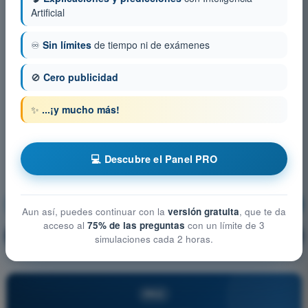
Artificial
♾️
Sin límites
de tiempo ni de exámenes
🚫
Cero publicidad
✨
...¡y mucho más!
💻 Descubre el Panel PRO
Meteorología
¡Entrenamiento!
Aun así, puedes continuar con la
versión gratuita
, que te da
acceso al
75% de las preguntas
con un límite de 3
Explicación de la pregunta
🔒
PRO
simulaciones cada 2 horas.
PRO