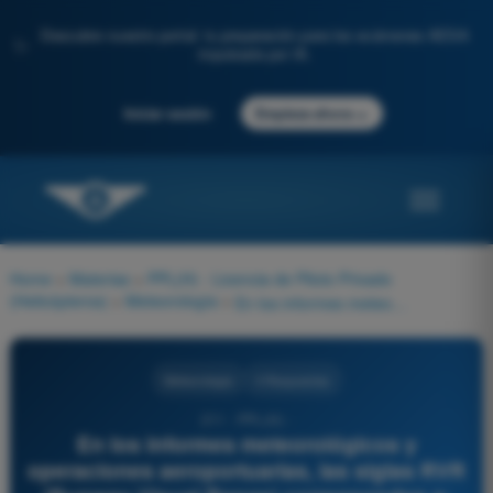
Descubre nuestro portal: tu preparación para los exámenes AESA
✨
impulsada por IA.
→
Iniciar sesión
Empieza ahora
Home
>
Materias
>
PPL(H) - Licencia de Piloto Privado
(Helicópteros)
>
Meteorología
>
En los informes meteorológicos y operaciones aeroportuarias, las siglas RVR (Runway Visual Range) corresponden a:
Meteorología
4 Respuestas
211 - PPL(H) -
En los informes meteorológicos y
operaciones aeroportuarias, las siglas RVR