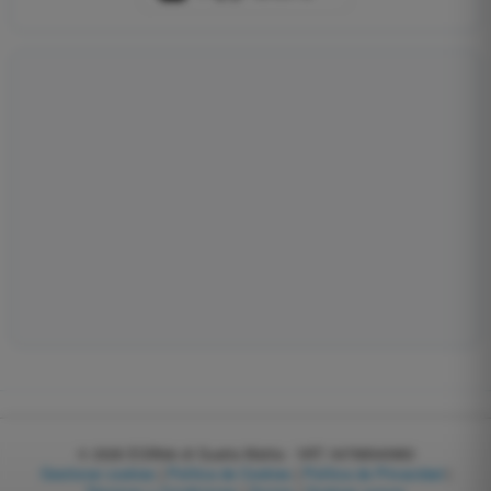
© 2026
EGWeb di Guatta Mattia - VAT: 04768540983
Gestionar cookies
|
Política de Cookies
|
Política de Privacidad
|