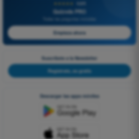
★★★★★
4,6/5
Quizvds PRO
Todas las preguntas incluidas
Empieza ahora
Suscríbete a la Newsletter
Regístrate, es gratis
Descargar las apps móviles