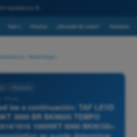
SA impulsada por IA.
Test
Precios
¿Escuela de vuelo?
Contacto
▾
Helicópteros)
>
Meteorología
>
ía
4 Respuestas
 - PPL(H) -
ted lee a continuación: TAF LEVD
00KT 3000 BR BKN005 TEMPO
614/1616 10005KT 6000 BKN150=
e pronóstico se puede determinar