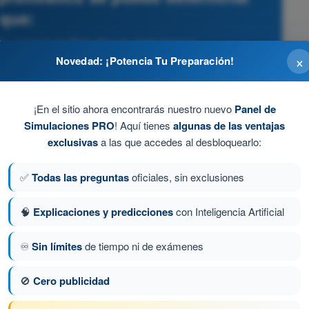
que:
 - Licencia de Piloto Privado (Helicópteros)
×
Novedad: ¡Potencia Tu Preparación!
derada.
¡En el sitio ahora encontrarás nuestro nuevo
Panel de
Simulaciones PRO
! Aquí tienes
algunas de las ventajas
exclusivas
a las que accedes al desbloquearlo:
 12:00Z del día 16), la visibilidad general estará
- Mist).
✅
Todas las preguntas
oficiales, sin exclusiones
ida a 8.000 metros por precipitación continua.
🧠
Explicaciones y predicciones
con Inteligencia Artificial
por polvo en suspensión (DU).
♾️
Sin límites
de tiempo ni de exámenes
🚫
Cero publicidad
ta 70 de 318
Siguiente pregunta