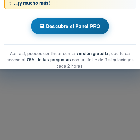
✨
...¡y mucho más!
💻 Descubre el Panel PRO
L(H) - Licencia de Piloto Privado
de Entrenamiento PPL(H) - Meteorología
Aun así, puedes continuar con la
versión gratuita
, que te da
acceso al
75% de las preguntas
con un límite de 3 simulaciones
cada 2 horas.