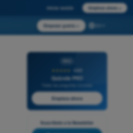
Iniciar sesión
Empieza ahora
→
Empezar gratis
→
ES
PRO
★★★★★
4,6/5
Quizvds PRO
Todas las preguntas incluidas
Empieza ahora
Suscríbete a la Newsletter