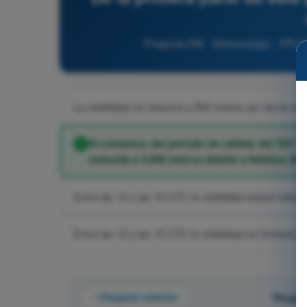
Pregunta 236 - Meteorología - PPL(H)
La visibilidad se reducirá a 300 metros por lluvia mo
Al comienzo del periodo de validez del TAF (las
reducida a 3.000 metros debido a Neblina (BR 
Entre las 12 y las 15 UTC la visibilidad estará reduc
Entre las 12 y las 15 UTC la visibilidad se limitará 
Pregunta anterior
Pregun