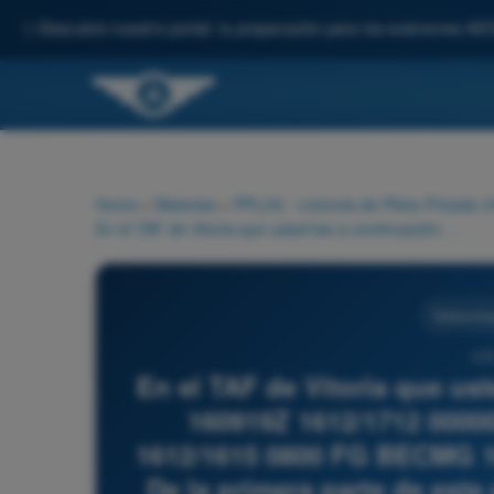
✨
Descubre nuestro portal: tu preparación para los exámenes AE
Home
>
Materias
>
PPL(H) - Licencia de Piloto Privado (
En el TAF de Vitoria que usted lee a continuación: TAF LEVD 160919Z 1612/1712 00000KT 3000 BR BKN005 TEMPO 1612/1615 0800 FG BECMG 1614/1616 10005KT 6000 BKN150= De la primera parte de este pronóstico se puede determinar que:
Meteorolog
236
En el TAF de Vitoria que us
160919Z 1612/1712 000
1612/1615 0800 FG BECMG 1
De la primera parte de est