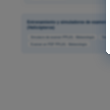
Entrenamiento y simuladores de examen PP
(Helicópteros)
Simulacro de examen PPL(H) - Meteorología
Test 
Examen en PDF PPL(H) - Meteorología