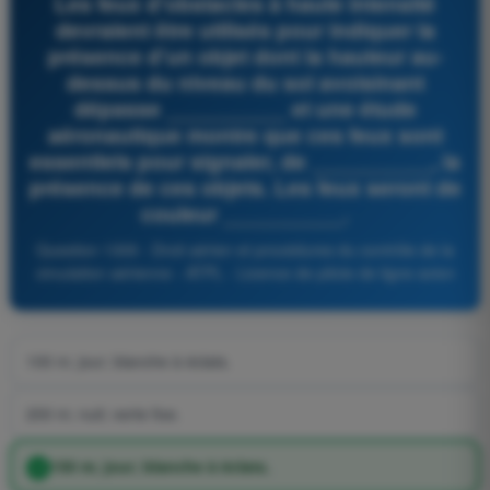
Les feux d'obstacles à haute intensité
devraient être utilisés pour indiquer la
présence d'un objet dont la hauteur au-
dessus du niveau du sol avoisinant
dépasse __________ et une étude
aéronautique montre que ces feux sont
essentiels pour signaler, de __________, la
présence de ces objets. Les feux seront de
couleur __________.
Question 1309 - Droit aérien et procédures du contrôle de la
circulation aérienne - ATPL - Licence de pilote de ligne avion
100 m; jour; blanche à éclats.
200 m; nuit; verte fixe.
150 m; jour; blanche à éclats.