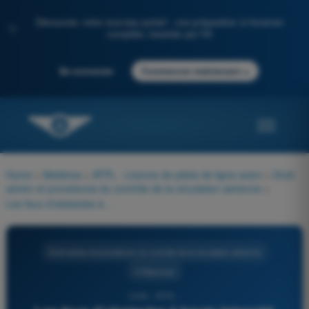
Découvrez notre nouveau portail : une préparation à l'examen
✨
complète, boostée par l'IA
→
Se connecter
Commencer maintenant
Home
>
Matières
>
ATPL - Licence de pilote de ligne avion
>
Droit
aérien et procédures du contrôle de la circulation aérienne
>
Les feux d'obstacles à haute intensité devraient être utilisés pour indiquer la présence d'un objet dont la hauteur au-dessus du niveau du sol avoisinant dépasse __________ et une étude aéronautique montre que ces feux sont essentiels pour signaler, de __________, la présence de ces objets. Les feux seront de couleur __________.
Droit aérien et procédures du contrôle de la circulation aérienne
4 Réponses
1309 - ATPL -