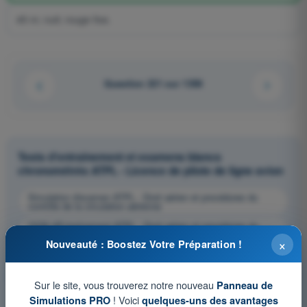
45 m; nuit; rouge fixe.
Question 221 sur 1358
Tests d'entraînement et examens blancs
chronométrés ATPL - Licence de pilote de ligne avion
Simulation d'examen ATPL - Droit aérien et procédures du
contrôle de la circulation aérienne
QCM d'Entraînement ATPL - Droit aérien et procédures du
contrôle de la circulation aérienne
×
Nouveauté : Boostez Votre Préparation !
Examen en PDF ATPL - Droit aérien et procédures du contrôle
de la circulation aérienne
Sur le site, vous trouverez notre nouveau
Panneau de
! Voici
Simulations PRO
quelques-uns des avantages