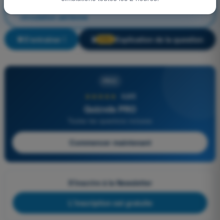
Droit aérien et procédures du contrôle de la
circulation aérienne
S'entraîner !
Explication de la question
🔒
PRO
PRO
★★★★★
4,6/5
Quizvds PRO
Toutes les questions incluses
Commencer maintenant
S'inscrire à la Newsletter
L'inscription est gratuite