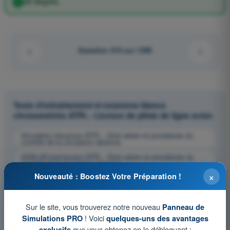
30 degrés.
Question 415 sur 1358
Tests d'entraînement et examens blancs
chronométrés ATPL - Licence de pilote de ligne avion
Simulation d'examen ATPL - Droit aérien et procédures du
contrôle de la circulation aérienne
QCM d'Entraînement ATPL - Droit aérien et procédures du
contrôle de la circulation aérienne
×
Nouveauté : Boostez Votre Préparation !
Examen en PDF ATPL - Droit aérien et procédures du contrôle
de la circulation aérienne
Sur le site, vous trouverez notre nouveau
Panneau de
! Voici
Simulations PRO
quelques-uns des avantages
que vous obtenez en le débloquant :
exclusifs