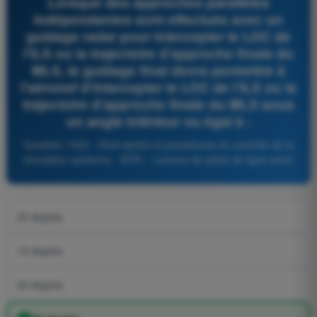
Lorsque des approches parallèles
indépendantes sont effectués avec un
guidage radar pour intercepter le LOC de
l'ILS ou la trajectoire d'approche finale du
MLS, le guidage final devra permettre à
l'aéronef d'intercepter le LOC de l'ILS ou la
trajectoire d'approche finale du MLS sous
un angle inférieur ou égal à :
Question 1503 - Droit aérien et procédures du contrôle de la
circulation aérienne - ATPL - Licence de pilote de ligne avion
25 degrés.
15 degrés.
20 degrés.