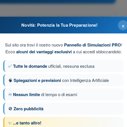
no al suolo per ridurre potenziali lesioni alle persone e danni
×
Novità: Potenzia la Tua Preparazione!
lto per evitare di schiantarsi contro persone e ostacoli a
Sul sito ora trovi il nostro nuovo
Pannello di Simulazioni PRO
!
Ecco
alcuni dei vantaggi esclusivi
a cui accedi sbloccandolo:
tano dal pilota per mantenere un controllo più sicuro del
✅
Tutte le domande
ufficiali, nessuna esclusa
🧠
Spiegazioni e previsioni
con Intelligenza Artificiale
 più lontano da persone e proprietà non coinvolte per
♾️
Nessun limite
di tempo o di esami
🚫
Zero pubblicità
da 22 di 61
Domanda successiva
✨
...e tanto altro!