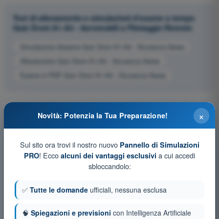
Test di allenamento e simulazioni d'esame a tempo
Quiz Droni A1-A3 - Aeromobili a Pilotaggio Remoto
Simulazione d'esame Quiz Droni A1-A3 - Sicurezza Aerea
Allenamento Quiz Droni A1-A3 - Sicurezza Aerea
Esame in PDF Quiz Droni A1-A3 - Sicurezza Aerea
×
Novità: Potenzia la Tua Preparazione!
Sul sito ora trovi il nostro nuovo
Pannello di Simulazioni
! Ecco
a cui accedi
PRO
alcuni dei vantaggi esclusivi
sbloccandolo:
✅
Tutte le domande
ufficiali, nessuna esclusa
🧠
Spiegazioni e previsioni
con Intelligenza Artificiale