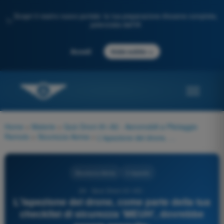
Scopri il nostro nuovo portale: la tua preparazione d'esame completa,
✨
potenziata dall'IA
→
Accedi
Inizia subito
Home
>
Materie
>
Quiz Droni A1-A3 - Aeromobili a Pilotaggio
Remoto
>
Sicurezza Aerea
>
L'ispezione del drone, come parte della tua checklist di sicurezza 'MEUH', dovrebbe essere eseguita:
Sicurezza Aerea
4 risposte
24 - Quiz Droni A1-A3 -
L'ispezione del drone, come parte della tua
checklist di sicurezza 'MEUH', dovrebbe