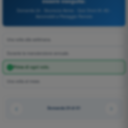
essere eseguita:
Domanda 24 - Sicurezza Aerea - Quiz Droni A1-A3 -
Aeromobili a Pilotaggio Remoto
Una volta alla settimana.
Durante la manutenzione annuale.
Prima di ogni volo.
Una volta al mese.
Domanda 24 di 61