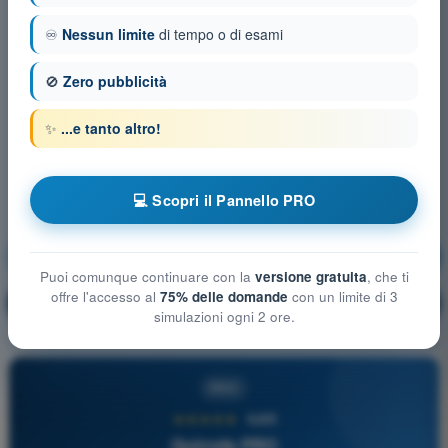
♾️
Nessun limite
di tempo o di esami
🚫
Zero pubblicità
✨
...e tanto altro!
💻 Scopri il Pannello PRO
Sicurezza Aerea
Allenamento!
Puoi comunque continuare con la
versione gratuita
, che ti
offre l'accesso al
75% delle domande
con un limite di 3
Spiegazione domanda
🔒
PRO
simulazioni ogni 2 ore.
PRO
★★★★★
4,6/5
Quizvds PRO