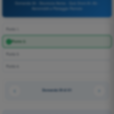
Domanda 39 - Sicurezza Aerea - Quiz Droni A1-A3 -
Aeromobili a Pilotaggio Remoto
Punto 1.
Punto 2.
Punto 3.
Punto 4.
Domanda 39 di 61