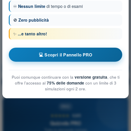
♾️
Nessun limite
di tempo o di esami
🚫
Zero pubblicità
✨
...e tanto altro!
💻 Scopri il Pannello PRO
Sicurezza Aerea
Allenamento!
Puoi comunque continuare con la
versione gratuita
, che ti
Spiegazione domanda
🔒
PRO
offre l'accesso al
75% delle domande
con un limite di 3
simulazioni ogni 2 ore.
PRO
★★★★★
4,6/5
Quizvds PRO
Tutte le domande incluse