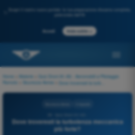
Scopri il nostro nuovo portale: la tua preparazione d'esame completa,
✨
potenziata dall'IA
→
Accedi
Inizia subito
Home
>
Materie
>
Quiz Droni A1-A3 - Aeromobili a Pilotaggio
Remoto
>
Sicurezza Aerea
>
Dove troveresti la turbolenza meccanica più forte?
Sicurezza Aerea
4 risposte
39 - Quiz Droni A1-A3 -
Dove troveresti la turbolenza meccanica
più forte?