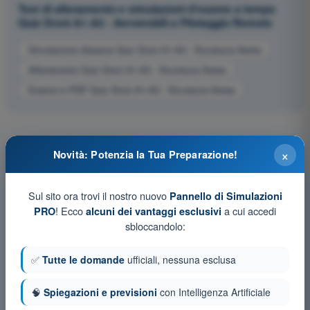
Test di allenamento e simulazioni d'esame a tempo
Quiz Droni A1-A3 - Aeromobili a Pilotaggio Remoto
Simulazione d'esame Quiz Droni A1-A3 - Sicurezza Aerea
Allenamento Quiz Droni A1-A3 - Sicurezza Aerea
Esame in PDF Quiz Droni A1-A3 - Sicurezza Aerea
×
Novità: Potenzia la Tua Preparazione!
Sul sito ora trovi il nostro nuovo
Pannello di Simulazioni
! Ecco
a cui accedi
PRO
alcuni dei vantaggi esclusivi
sbloccandolo:
✅
Tutte le domande
ufficiali, nessuna esclusa
🧠
Spiegazioni e previsioni
con Intelligenza Artificiale