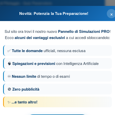
i Pilotaggio - Quiz Paramotore
×
Novità: Potenzia la Tua Preparazione!
 l’errore; quindi, esegue ugualmente il volo.
Sul sito ora trovi il nostro nuovo
Pannello di Simulazioni PRO
!
Ecco
alcuni dei vantaggi esclusivi
a cui accedi sbloccandolo:
mente il volo.
✅
Tutte le domande
ufficiali, nessuna esclusa
i dallo strumento e quindi, rinuncia al volo.
🧠
Spiegazioni e previsioni
con Intelligenza Artificiale
dard 1013.2 ed esegue il volo.
♾️
Nessun limite
di tempo o di esami
🚫
Zero pubblicità
da 20 di 149
Domanda successiva
✨
...e tanto altro!