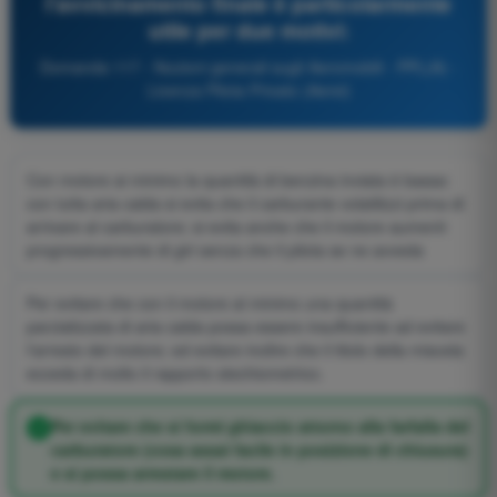
l'avvicinamento finale è particolarmente
utile per due motivi:
Domanda 117 - Nozioni generali sugli Aeromobili - PPL(A) -
Licenza Pilota Privato (Aerei)
Con motore ai minimo la quantità di benzina inviata è bassa:
con tutta aria calda si evita che il carburante volatilizzi prima di
arrivare al carburatore; si evita anche che il motore aumenti
progressivamente di giri senza che il pilota se ne avveda
Per evitare che con il motore al minimo una quantità
parzializzata di aria calda possa essere insufficiente ad evitare
l'arresto del motore; ed evitare inoltre che il titolo della miscela
ecceda di molto il rapporto stechiometrico.
Per evitare che si formi ghiaccio attorno alla farfalla del
carburatore (cosa assai facile in posizione di chiusura)
e si possa arrestare il motore.