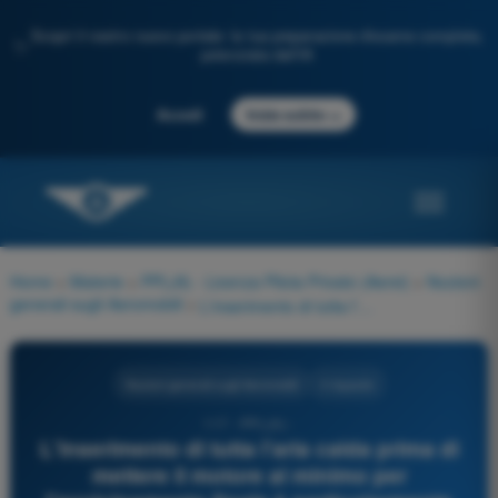
Scopri il nostro nuovo portale: la tua preparazione d'esame completa,
✨
potenziata dall'IA
→
Accedi
Inizia subito
Home
>
Materie
>
PPL(A) - Licenza Pilota Privato (Aerei)
>
Nozioni
generali sugli Aeromobili
>
L'inserimento di tutta l'aria calda prima di mettere il motore al minimo per l'avvicinamento finale è particolarmente utile per due motivi:
Nozioni generali sugli Aeromobili
4 risposte
117 - PPL(A) -
L'inserimento di tutta l'aria calda prima di
mettere il motore al minimo per