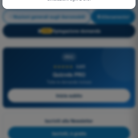
Nozioni generali sugli Aeromobili
Allenamento!
Spiegazione domanda
🔒
PRO
PRO
★★★★★
4,6/5
Quizvds PRO
Tutte le domande incluse
Inizia subito
Iscriviti alla Newsletter
Iscriviti, è gratis