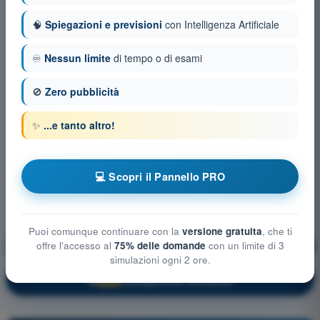
🧠
Spiegazioni e previsioni
con Intelligenza Artificiale
♾️
Nessun limite
di tempo o di esami
🚫
Zero pubblicità
✨
...e tanto altro!
💻 Scopri il Pannello PRO
Puoi comunque continuare con la
versione gratuita
, che ti
offre l'accesso al
75% delle domande
con un limite di 3
Nozioni generali sugli Aeromobili
Allenamento!
simulazioni ogni 2 ore.
Spiegazione domanda
🔒
PRO