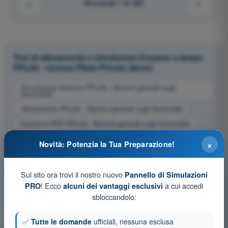
Domanda 7 di 220
Test di allenamento e simulazioni d'esame a tempo
PPL(A) - Licenza Pilota Privato (Aerei)
Simulazione d'esame PPL(A) - Nozioni generali sugli
Aeromobili
Allenamento PPL(A) - Nozioni generali sugli Aeromobili
Esame in PDF PPL(A) - Nozioni generali sugli Aeromobili
×
Novità: Potenzia la Tua Preparazione!
Sul sito ora trovi il nostro nuovo
Pannello di Simulazioni
! Ecco
a cui accedi
PRO
alcuni dei vantaggi esclusivi
sbloccandolo:
✅
Tutte le domande
ufficiali, nessuna esclusa