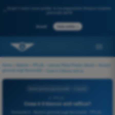
Scopri il nostro nuovo portale: la tua preparazione d'esame completa,
✨
potenziata dall'IA
→
Accedi
Inizia subito
Home
>
Materie
>
PPL(A) - Licenza Pilota Privato (Aerei)
>
Nozioni
generali sugli Aeromobili
>
Cosa è il blocco anti raffica?
Nozioni generali sugli Aeromobili
4 risposte
8 - PPL(A) -
Cosa è il blocco anti raffica?
Domanda 8 - Nozioni generali sugli Aeromobili - PPL(A) -