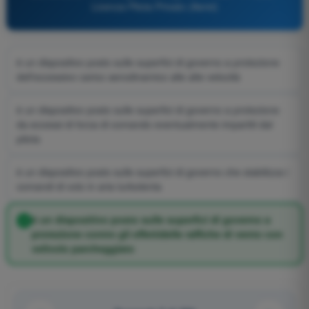
Licenza Pilota Privato (Aerei)
è un dispositivo posto sulle superfici di governo a protezione
dell'eccessivo carico aerodinamico alle alte velocità
è un dispositivo posto sulle superfici di governo a protezione
da eccessi di forza di comando eventualmente impartiti dal
pilota
è un dispositivo posto sulle superfici di governo che stabilizza i
comandi di volo in aria turbolenta
è un dispositivo posto sulle superfici di governo a
protezione contro gli effettidelle raffiche di vento con
velivolo parcheggiato