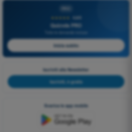
PRO
★★★★★
4,6/5
Quizvds PRO
Tutte le domande incluse
Inizia subito
Iscriviti alla Newsletter
Iscriviti, è gratis
Scarica le app mobile