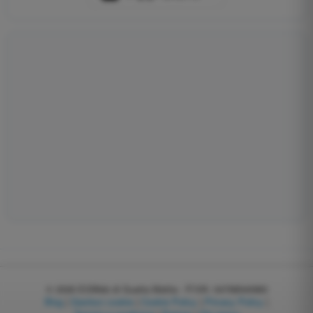
© 2026
EGWeb di Guatta Mattia - P.IVA: 04768540983
Blog
|
Gestisci cookie
|
Cookie Policy
|
Privacy Policy
|