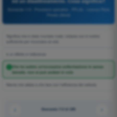
ed un disallineamento. Cosa significa?
Domanda 113 - Procedure operative - PPL(A) - Licenza Pilota
Privato (Aerei)
Significa che è stato montato male; tuttavia non è motivo
sufficiente per rinunciare al volo
è un difetto in tolleranza
Che ha subito un'eccessiva sollecitazione in senso
laterale; non si può andare in volo
Niente che abbia a che fare con l'efficienza dei velivolo
Domanda 112 di 285