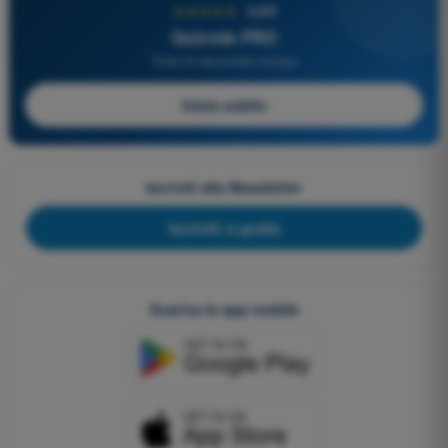
★★★★★
4,6/5
Quizvds PRO
Tutte le domande incluse
Inizia subito
Iscriviti alla Newsletter
Iscriviti, è gratis
Scarica le app mobile