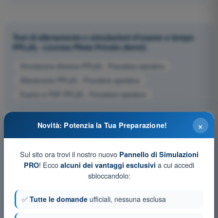
Test di allenamento e simulazioni d'esame a tempo
PPL(A) - Licenza Pilota Privato (Aerei)
Simulazione d'esame PPL(A) - Procedure operative
Allenamento PPL(A) - Procedure operative
Esame in PDF PPL(A) - Procedure operative
×
Novità: Potenzia la Tua Preparazione!
Sul sito ora trovi il nostro nuovo
Pannello di Simulazioni
! Ecco
a cui accedi
PRO
alcuni dei vantaggi esclusivi
sbloccandolo:
✅
Tutte le domande
ufficiali, nessuna esclusa