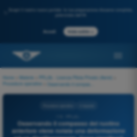
Scopri il nostro nuovo portale: la tua preparazione d'esame completa,
✨
potenziata dall'IA
→
Accedi
Inizia subito
Home
>
Materie
>
PPL(A) - Licenza Pilota Privato (Aerei)
>
Procedure operative
>
Osservando il compasso del ruotino anteriore viene notata una deformazione ed un disallineamento. Cosa significa?
Procedure operative
4 risposte
113 - PPL(A) -
Osservando il compasso del ruotino
anteriore viene notata una deformazione