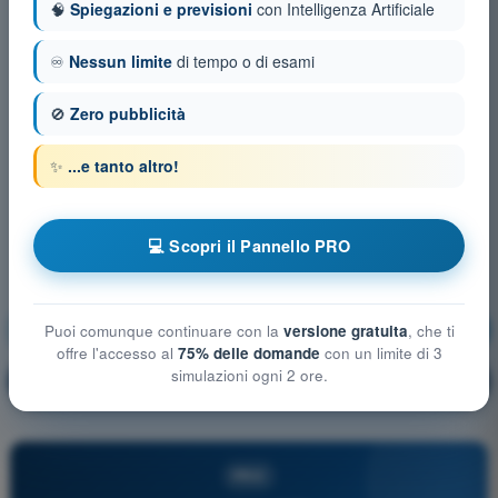
🧠
Spiegazioni e previsioni
con Intelligenza Artificiale
♾️
Nessun limite
di tempo o di esami
🚫
Zero pubblicità
✨
...e tanto altro!
💻 Scopri il Pannello PRO
Procedure operative
Allenamento!
Puoi comunque continuare con la
versione gratuita
, che ti
offre l'accesso al
75% delle domande
con un limite di 3
simulazioni ogni 2 ore.
Spiegazione domanda
🔒
PRO
PRO