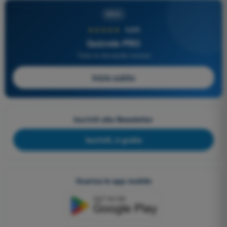
PRO
★★★★★
4,6/5
Quizvds PRO
Tutte le domande incluse
Inizia subito
Iscriviti alla Newsletter
Iscriviti, è gratis
Scarica le app mobile