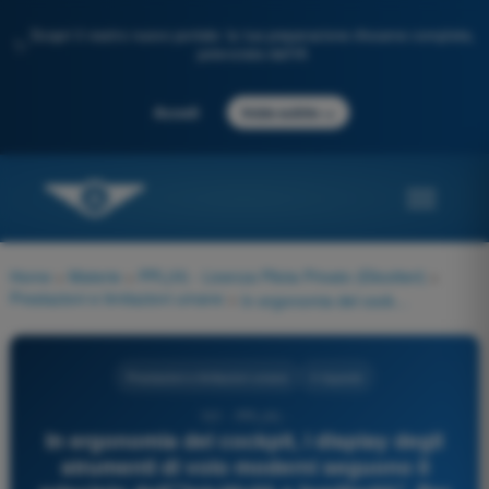
Scopri il nostro nuovo portale: la tua preparazione d'esame completa,
✨
potenziata dall'IA
→
Accedi
Inizia subito
Home
>
Materie
>
PPL(H) - Licenza Pilota Privato (Elicotteri)
>
Prestazioni e limitazioni umane
>
In ergonomia del cockpit, i display degli strumenti di volo moderni seguono il principio dell'"intuitività e familiarità". Per esempio, la lancetta dell'altimetro sale ruotando in senso:
Prestazioni e limitazioni umane
4 risposte
101 - PPL(H) -
In ergonomia del cockpit, i display degli
strumenti di volo moderni seguono il