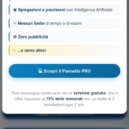
🧠
Spiegazioni e previsioni
con Intelligenza Artificiale
♾️
Nessun limite
di tempo o di esami
🚫
Zero pubblicità
✨
...e tanto altro!
💻 Scopri il Pannello PRO
Puoi comunque continuare con la
versione gratuita
, che ti
offre l'accesso al
75% delle domande
con un limite di 3
Prestazioni e limitazioni umane
Allenamento!
simulazioni ogni 2 ore.
Spiegazione domanda
🔒
PRO