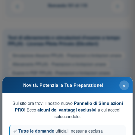
Domanda 101 di 115
Test di allenamento e simulazioni d'esame a tempo
PPL(H) - Licenza Pilota Privato (Elicotteri)
Simulazione d'esame PPL(H) - Prestazioni e limitazioni umane
Allenamento PPL(H) - Prestazioni e limitazioni umane
Esame in PDF PPL(H) - Prestazioni e limitazioni umane
×
Novità: Potenzia la Tua Preparazione!
Sul sito ora trovi il nostro nuovo
Pannello di Simulazioni
! Ecco
a cui accedi
PRO
alcuni dei vantaggi esclusivi
sbloccandolo:
✅
Tutte le domande
ufficiali, nessuna esclusa