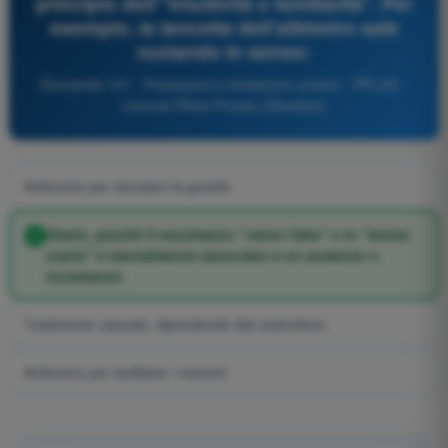
principio dell'"intuitività e familiarità". Per
esempio, la lancetta dell'altimetro sale
ruotando in senso:
Domanda 101 - Prestazioni e limitazioni umane - PPL(H) -
Licenza Pilota Privato (Elicotteri)
Antiorario per simulare la gravità
Orario, perché il movimento "verso l'alto" e in "senso
orario" è mentalmente associato a un aumento o
incremento
Totalmente casuale, dipendendo dal costruttore
Antiorario per facilitare i mancini