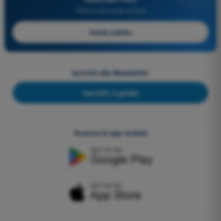
Tutte le domande incluse
Inizia subito
Iscriviti alla Newsletter
Iscriviti, è gratis
Scarica le app mobile