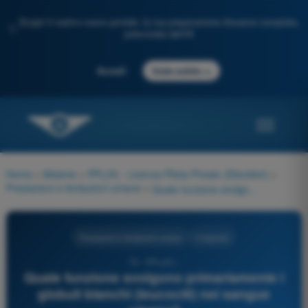
Scopri il nostro nuovo portale: la tua preparazione d'esame completa,
✨
potenziata dall'IA
→
Accedi
Inizia subito
Home
>
Materie
>
PPL(H) - Licenza Pilota Privato (Elicotteri)
>
Prestazioni e limitazioni umane
>
Quale funzione svolgono primariamente i globuli bianchi (leucociti) nel sangue umano?
Prestazioni e limitazioni umane
4 risposte
73 - PPL(H) -
Quale funzione svolgono primariamente i
globuli bianchi (leucociti) nel sangue