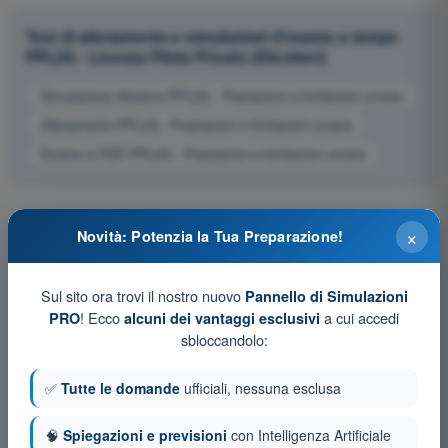
Test di allenamento e simulazioni d'esame a tempo
PPL(H) - Licenza Pilota Privato (Elicotteri)
Simulazione d'esame PPL(H) - Prestazioni e limitazioni umane
Allenamento PPL(H) - Prestazioni e limitazioni umane
Esame in PDF PPL(H) - Prestazioni e limitazioni umane
×
Novità: Potenzia la Tua Preparazione!
Sul sito ora trovi il nostro nuovo
Pannello di Simulazioni
! Ecco
a cui accedi
PRO
alcuni dei vantaggi esclusivi
sbloccandolo:
✅
Tutte le domande
ufficiali, nessuna esclusa
🧠
Spiegazioni e previsioni
con Intelligenza Artificiale