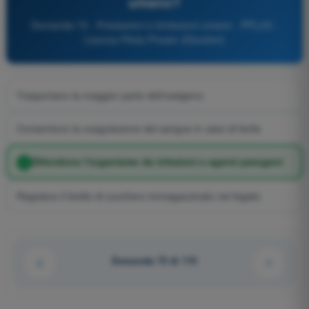
umano?
Domanda 73 - Prestazioni e limitazioni umane - PPL(H) -
Licenza Pilota Privato (Elicotteri)
Trasportano la maggior parte dell'ossigeno
Consentono la coagulazione del sangue in caso di ferite
Difendono l'organismo da infezioni e agenti patogeni
Regolano il livello di zucchero immagazzinato nel fegato
Domanda 73 di 115