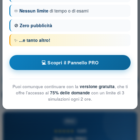
♾️
Nessun limite
di tempo o di esami
🚫
Zero pubblicità
✨
...e tanto altro!
💻 Scopri il Pannello PRO
Prestazioni e limitazioni umane
Allenamento!
Puoi comunque continuare con la
versione gratuita
, che ti
offre l'accesso al
75% delle domande
con un limite di 3
Spiegazione domanda
🔒
PRO
simulazioni ogni 2 ore.
PRO
★★★★★
4,6/5
Quizvds PRO