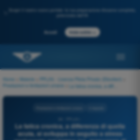
Scopri il nostro nuovo portale: la tua preparazione d'esame completa,
✨
potenziata dall'IA
→
Accedi
Inizia subito
Home
>
Materie
>
PPL(H) - Licenza Pilota Privato (Elicotteri)
>
Prestazioni e limitazioni umane
>
La fatica cronica, a differenza di quella acuta, si sviluppa in seguito a stress prolungato nel tempo (es. mancanza di sonno ripetuta, jet-lag, problemi personali gravi). Come si cura efficacemente?
Prestazioni e limitazioni umane
4 risposte
84 - PPL(H) -
La fatica cronica, a differenza di quella
acuta, si sviluppa in seguito a stress