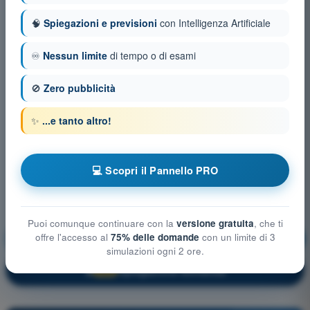
🧠
Spiegazioni e previsioni
con Intelligenza Artificiale
♾️
Nessun limite
di tempo o di esami
🚫
Zero pubblicità
✨
...e tanto altro!
💻 Scopri il Pannello PRO
Puoi comunque continuare con la
versione gratuita
, che ti
offre l'accesso al
75% delle domande
con un limite di 3
Prestazioni e limitazioni umane
Allenamento!
simulazioni ogni 2 ore.
Spiegazione domanda
🔒
PRO