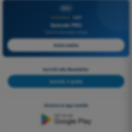
PRO
★★★★★
4,6/5
Quizvds PRO
Tutte le domande incluse
Inizia subito
Iscriviti alla Newsletter
Iscriviti, è gratis
Scarica le app mobile