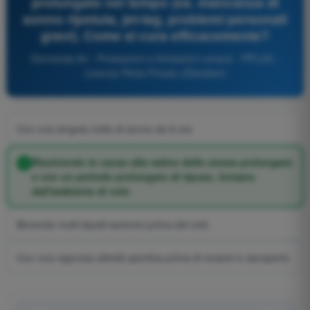
prolungato nel tempo (es. mancanza di
sonno ripetuta, jet-lag, problemi personali
gravi). Come si cura efficacemente?
Domanda 84 - Prestazioni e limitazioni umane - PPL(H) -
Licenza Pilota Privato (Elicotteri)
Con una singola notte di sonno da 8 ore
Risolvendo le cause alla radice dello stress prolungato
e con un periodo prolungato di riposo, lontano
dall'ambiente di volo
Bevendo molti liquidi isotonici prima del volo
Con una vigorosa attività sportiva prima di recarsi in aeroporto