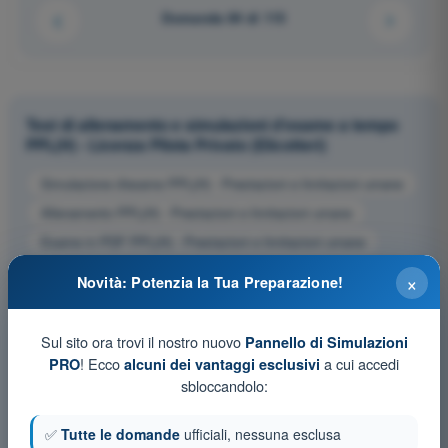
Domanda 84 di 115
Test di allenamento e simulazioni d'esame a tempo
PPL(H) - Licenza Pilota Privato (Elicotteri)
Simulazione d'esame PPL(H) - Prestazioni e limitazioni umane
Allenamento PPL(H) - Prestazioni e limitazioni umane
Esame in PDF PPL(H) - Prestazioni e limitazioni umane
×
Novità: Potenzia la Tua Preparazione!
Sul sito ora trovi il nostro nuovo
Pannello di Simulazioni
! Ecco
a cui accedi
PRO
alcuni dei vantaggi esclusivi
sbloccandolo:
✅
Tutte le domande
ufficiali, nessuna esclusa