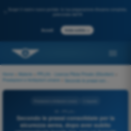
Scopri il nostro nuovo portale: la tua preparazione d'esame completa,
✨
potenziata dall'IA
→
Accedi
Inizia subito
Home
>
Materie
>
PPL(H) - Licenza Pilota Privato (Elicotteri)
>
Prestazioni e limitazioni umane
>
Secondo le prassi consolidate per la sicurezza aerea, dopo aver subìto un'anestesia locale (es. per un banale intervento dentistico), un pilota dovrebbe generalmente attendere:
Prestazioni e limitazioni umane
4 risposte
95 - PPL(H) -
Secondo le prassi consolidate per la
sicurezza aerea, dopo aver subìto