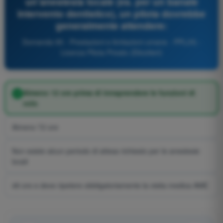
un'anestesia locale (es. per un banale
intervento dentistico), un pilota dovrebbe
generalmente attendere:
Domanda 95 - Prestazioni e limitazioni umane - PPL(H) -
Licenza Pilota Privato (Elicotteri)
Almeno 12 ore prima di intraprendere le funzioni di
volo
Almeno 72 ore
Non esiste alcun periodo di attesa richiesto per le anestesie
locali
48 ore e deve ripetere obbligatoriamente la visita medica AME