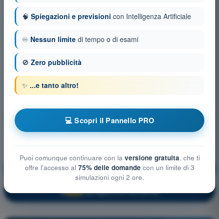
🧠
Spiegazioni e previsioni
con Intelligenza Artificiale
♾️
Nessun limite
di tempo o di esami
🚫
Zero pubblicità
✨
...e tanto altro!
💻 Scopri il Pannello PRO
Puoi comunque continuare con la
versione gratuita
, che ti
offre l'accesso al
75% delle domande
con un limite di 3
Prestazioni e limitazioni umane
Allenamento!
simulazioni ogni 2 ore.
Spiegazione domanda
🔒
PRO