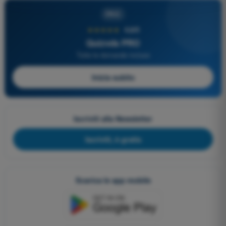
PRO
★★★★★
4,6/5
Quizvds PRO
Tutte le domande incluse
Inizia subito
Iscriviti alla Newsletter
Iscriviti, è gratis
Scarica le app mobile