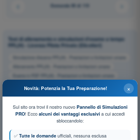
Domanda 95 di 115
Test di allenamento e simulazioni d'esame a tempo
PPL(H) - Licenza Pilota Privato (Elicotteri)
Simulazione d'esame PPL(H) - Prestazioni e limitazioni umane
Allenamento PPL(H) - Prestazioni e limitazioni umane
Esame in PDF PPL(H) - Prestazioni e limitazioni umane
×
Novità: Potenzia la Tua Preparazione!
Sul sito ora trovi il nostro nuovo
Pannello di Simulazioni
! Ecco
a cui accedi
PRO
alcuni dei vantaggi esclusivi
sbloccandolo:
✅
Tutte le domande
ufficiali, nessuna esclusa