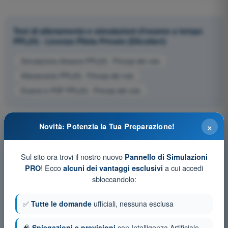
Test di allenamento e simulazioni d'esame a tempo
PPL(H) - Licenza Pilota Privato (Elicotteri)
Simulazione d'esame PPL(H) - Principi del volo
Allenamento PPL(H) - Principi del volo
Esame in PDF PPL(H) - Principi del volo
×
Novità: Potenzia la Tua Preparazione!
Sul sito ora trovi il nostro nuovo
Pannello di Simulazioni
! Ecco
a cui accedi
PRO
alcuni dei vantaggi esclusivi
sbloccandolo:
✅
Tutte le domande
ufficiali, nessuna esclusa
🧠
Spiegazioni e previsioni
con Intelligenza Artificiale