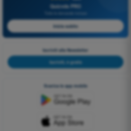
Quizvds PRO
Tutte le domande incluse
Inizia subito
Iscriviti alla Newsletter
Iscriviti, è gratis
Scarica le app mobile