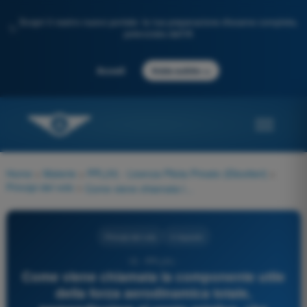
Scopri il nostro nuovo portale: la tua preparazione d'esame completa,
✨
potenziata dall'IA
→
Accedi
Inizia subito
Home
>
Materie
>
PPL(H) - Licenza Pilota Privato (Elicotteri)
>
Principi del volo
>
Come viene chiamata la componente utile della forza aerodinamica totale, perpendicolare al vento relativo, che sostiene il peso dell'aeromobile?
Principi del volo
4 risposte
15 - PPL(H) -
Come viene chiamata la componente utile
della forza aerodinamica totale,