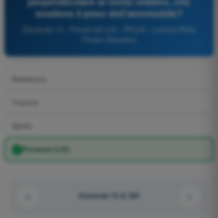
perpendicolare al vento relativo, che
sostiene il peso dell'aeromobile?
Domanda 15 - Principi del volo - PPL(H) - Licenza Pilota
Privato (Elicotteri)
Resistenza.
Trazione.
Spinta.
Portanza (Lift).
Domanda 15 di 320