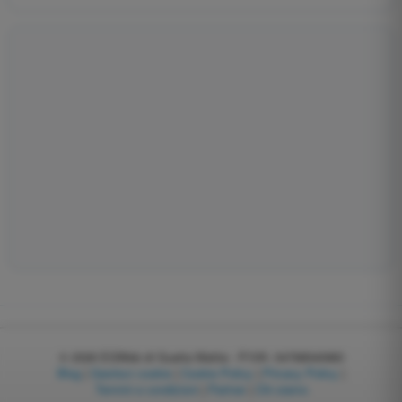
© 2026
EGWeb di Guatta Mattia - P.IVA: 04768540983
Blog
|
Gestisci cookie
|
Cookie Policy
|
Privacy Policy
|
Termini e condizioni
|
Partner
|
Chi siamo