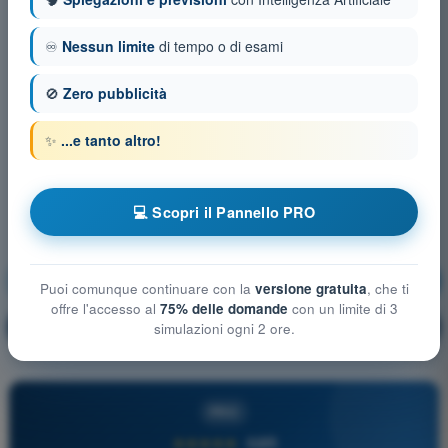
♾️
Nessun limite
di tempo o di esami
🚫
Zero pubblicità
✨
...e tanto altro!
💻 Scopri il Pannello PRO
Principi del volo
Allenamento!
Puoi comunque continuare con la
versione gratuita
, che ti
offre l'accesso al
75% delle domande
con un limite di 3
Spiegazione domanda
🔒
simulazioni ogni 2 ore.
PRO
PRO
★★★★★
4,6/5