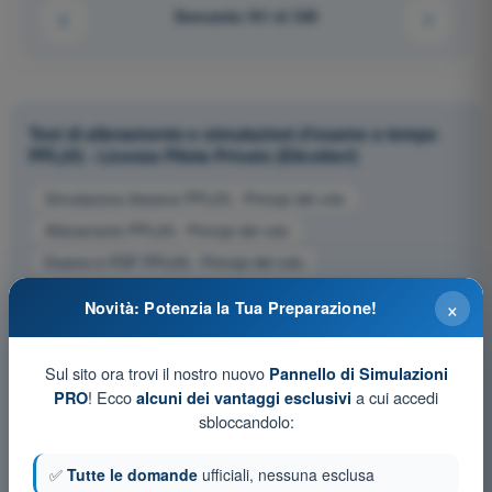
Domanda 161 di 320
Test di allenamento e simulazioni d'esame a tempo
PPL(H) - Licenza Pilota Privato (Elicotteri)
Simulazione d'esame PPL(H) - Principi del volo
Allenamento PPL(H) - Principi del volo
Esame in PDF PPL(H) - Principi del volo
×
Novità: Potenzia la Tua Preparazione!
Sul sito ora trovi il nostro nuovo
Pannello di Simulazioni
! Ecco
a cui accedi
PRO
alcuni dei vantaggi esclusivi
sbloccandolo:
✅
Tutte le domande
ufficiali, nessuna esclusa