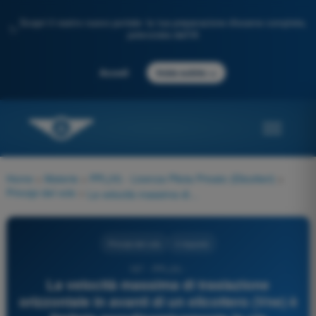
Scopri il nostro nuovo portale: la tua preparazione d'esame completa,
✨
potenziata dall'IA
→
Accedi
Inizia subito
Home
>
Materie
>
PPL(H) - Licenza Pilota Privato (Elicotteri)
>
Principi del volo
>
La velocità massima di traslazione orizzontale in avanti di un elicottero (Vne) è limitata aerodinamicamente in via principale da:
Principi del volo
4 risposte
167 - PPL(H) -
La velocità massima di traslazione
orizzontale in avanti di un elicottero (Vne) è