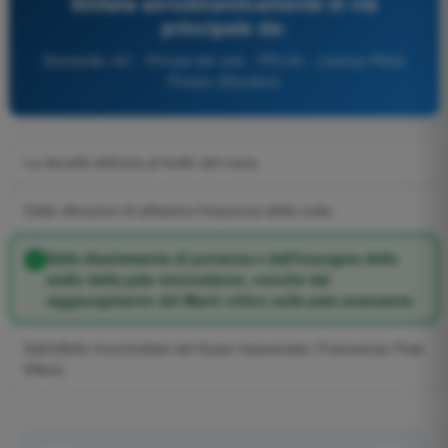
limitata aerodinamicamente in via
principale da:
Domanda 167 - Principi del volo - PPL(H) - Licenza Pilota
Privato (Elicotteri)
La densità dell'aria al livello del mare.
Dalle vibrazioni di altissima frequenza della coda.
Dalla dissimmetria di portanza e dall'insorgere dello
stallo della pala retrocedente, nonché dal
raggiungimento del Mach critico sulla pala avanzante.
Dall'effetto incontrollato del flusso trasversale (Transverse Flow
Effect).