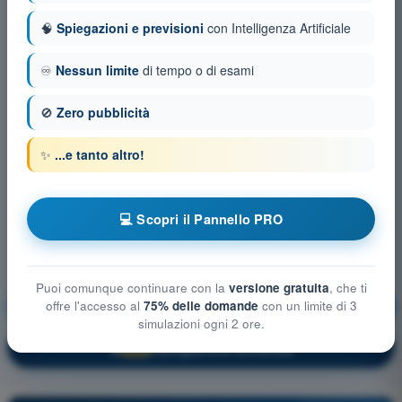
🧠
Spiegazioni e previsioni
con Intelligenza Artificiale
♾️
Nessun limite
di tempo o di esami
🚫
Zero pubblicità
✨
...e tanto altro!
💻 Scopri il Pannello PRO
Puoi comunque continuare con la
versione gratuita
, che ti
Principi del volo
Allenamento!
offre l'accesso al
75% delle domande
con un limite di 3
simulazioni ogni 2 ore.
Spiegazione domanda
🔒
PRO