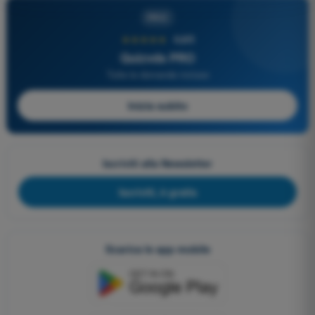
PRO
★★★★★
4,6/5
Quizvds PRO
Tutte le domande incluse
Inizia subito
Iscriviti alla Newsletter
Iscriviti, è gratis
Scarica le app mobile