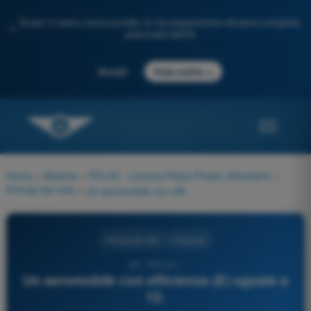
Scopri il nostro nuovo portale: la tua preparazione d'esame completa,
✨
potenziata dall'IA
→
Accedi
Inizia subito
Home
>
Materie
>
PPL(H) - Licenza Pilota Privato (Elicotteri)
>
Principi del volo
>
Un aeromobile con efficienza (E) uguale a 12:
Principi del volo
4 risposte
83 - PPL(H) -
Un aeromobile con efficienza (E) uguale a
12: