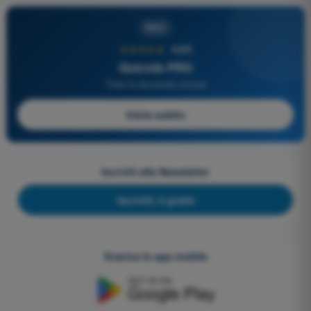
PRO
★★★★★
4,6/5
Quizvds PRO
Tutte le domande incluse
Inizia subito
Iscriviti alla Newsletter
Iscriviti, è gratis
Scarica le app mobile