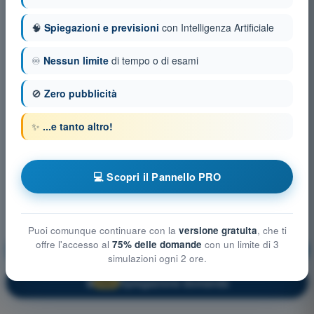
🧠
Spiegazioni e previsioni
con Intelligenza Artificiale
♾️
Nessun limite
di tempo o di esami
🚫
Zero pubblicità
✨
...e tanto altro!
💻 Scopri il Pannello PRO
Puoi comunque continuare con la
versione gratuita
, che ti
offre l'accesso al
75% delle domande
con un limite di 3
Principi del volo
Allenamento!
simulazioni ogni 2 ore.
Spiegazione domanda
🔒
PRO