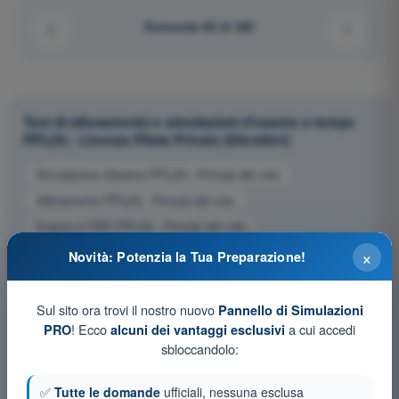
Domanda 83 di 320
Test di allenamento e simulazioni d'esame a tempo
PPL(H) - Licenza Pilota Privato (Elicotteri)
Simulazione d'esame PPL(H) - Principi del volo
Allenamento PPL(H) - Principi del volo
Esame in PDF PPL(H) - Principi del volo
×
Novità: Potenzia la Tua Preparazione!
Sul sito ora trovi il nostro nuovo
Pannello di Simulazioni
! Ecco
a cui accedi
PRO
alcuni dei vantaggi esclusivi
sbloccandolo:
✅
Tutte le domande
ufficiali, nessuna esclusa