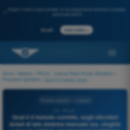
Scopri il nostro nuovo portale: la tua preparazione d'esame completa,
✨
potenziata dall'IA
→
Accedi
Inizia subito
Home
>
Materie
>
PPL(H) - Licenza Pilota Privato (Elicotteri)
>
Procedure operative
>
Qual è il metodo corretto, sugli elicotteri dotati di tale sistema manuale (es. cinghie o leva in cabina), per innestare la frizione tra motore e rotore per l'avviamento?
Procedure operative
4 risposte
210 - PPL(H) -
Qual è il metodo corretto, sugli elicotteri
dotati di tale sistema manuale (es. cinghie