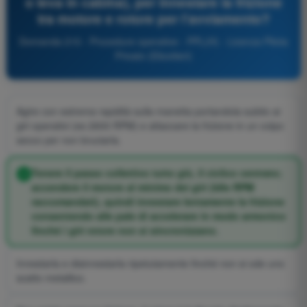
o leva in cabina), per innestare la frizione
tra motore e rotore per l'avviamento?
Domanda 210 - Procedure operative - PPL(H) - Licenza Pilota
Privato (Elicotteri)
Agire con estrema rapidità sulla manetta portandola subito ai
giri operativi (es 2600 RPM) e attaccare la frizione in un colpo
secco per non bruciarla.
Tenere il passo collettivo tutto giù, il ciclico centrato;
accendere il motore al minimo dei giri (Idle RPM
raccomandati), quindi innestare lentamente la frizione
consentendo alle pale di accelerare in modo armonico
finché i giri rotore non si sincronizzano.
Innestarla e disinnestarla ripetutamente finché non si ode uno
scatto metallico.