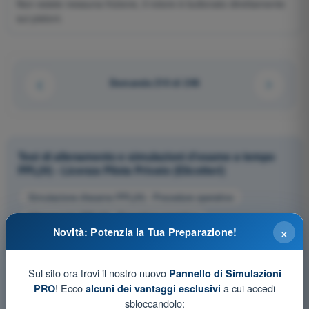
Non esiste nessuna frizione, il rotore è bullonato direttamente
sui pistoni.
Domanda 210 di 246
Test di allenamento e simulazioni d'esame a tempo
PPL(H) - Licenza Pilota Privato (Elicotteri)
Simulazione d'esame PPL(H) - Procedure operative
Allenamento PPL(H) - Procedure operative
×
Novità: Potenzia la Tua Preparazione!
Esame in PDF PPL(H) - Procedure operative
Sul sito ora trovi il nostro nuovo
Pannello di Simulazioni
! Ecco
a cui accedi
PRO
alcuni dei vantaggi esclusivi
sbloccandolo: