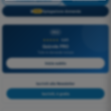
Spiegazione domanda
🔒
PRO
PRO
★★★★★
4,6/5
Quizvds PRO
Tutte le domande incluse
Inizia subito
Iscriviti alla Newsletter
Iscriviti, è gratis