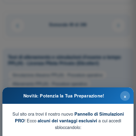
Domanda 49 di 246
Test di allenamento e simulazioni d'esame a tempo
PPL(H) - Licenza Pilota Privato (Elicotteri)
Simulazione d'esame PPL(H) - Procedure operative
Allenamento PPL(H) - Procedure operative
Esame in PDF PPL(H) - Procedure operative
×
Novità: Potenzia la Tua Preparazione!
Sul sito ora trovi il nostro nuovo
Pannello di Simulazioni
! Ecco
a cui accedi
PRO
alcuni dei vantaggi esclusivi
sbloccandolo: