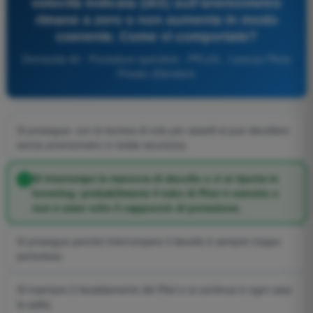
velocità indicata (IAS) sull'anemometro
rimane a zero o non aumenta in modo
coerente. Come vi comportate?
Domanda 49 - Procedure operative - PPL(H) - Licenza Pilota
Privato (Elicotteri)
Si prosegue: con la tecnica di volo per assetti si può decollare
senza anemometro in totale sicurezza.
Si interrompe la manovra di decollo o ci si riporta in
hovering: probabilmente il tubo di Pitot è ostruito o
non è stato tolto il cappuccio di protezione.
Si prosegue perché interrompere il decollo è sempre troppo
pericoloso.
Si inserisce il riscaldamento del Pitot e si continua in ogni caso
la salita.