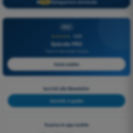
Spiegazione domanda
🔒
PRO
PRO
★★★★★
4,6/5
Quizvds PRO
Tutte le domande incluse
Inizia subito
Iscriviti alla Newsletter
Iscriviti, è gratis
Scarica le app mobile