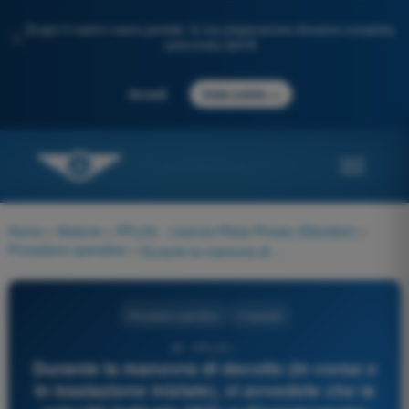
Scopri il nostro nuovo portale: la tua preparazione d'esame completa,
✨
potenziata dall'IA
→
Accedi
Inizia subito
Home
>
Materie
>
PPL(H) - Licenza Pilota Privato (Elicotteri)
>
Procedure operative
>
Durante la manovra di decollo (in corsa o in traslazione iniziale), vi avvedete che la velocità indicata (IAS) sull'anemometro rimane a zero o non aumenta in modo coerente. Come vi comportate?
Procedure operative
4 risposte
49 - PPL(H) -
Durante la manovra di decollo (in corsa o
in traslazione iniziale), vi avvedete che la