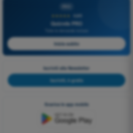
PRO
★★★★★
4,6/5
Quizvds PRO
Tutte le domande incluse
Inizia subito
Iscriviti alla Newsletter
Iscriviti, è gratis
Scarica le app mobile