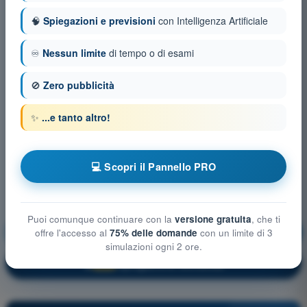
🧠
Spiegazioni e previsioni
con Intelligenza Artificiale
♾️
Nessun limite
di tempo o di esami
🚫
Zero pubblicità
✨
...e tanto altro!
💻 Scopri il Pannello PRO
Puoi comunque continuare con la
versione gratuita
, che ti
Procedure operative
Allenamento!
offre l'accesso al
75% delle domande
con un limite di 3
simulazioni ogni 2 ore.
Spiegazione domanda
🔒
PRO