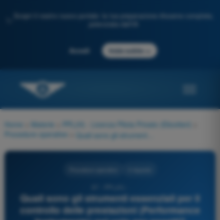
Scopri il nostro nuovo portale: la tua preparazione d'esame completa,
✨
potenziata dall'IA
→
Accedi
Inizia subito
Home
>
Materie
>
PPL(H) - Licenza Pilota Privato (Elicotteri)
>
Procedure operative
>
Quali sono gli strumenti essenziali per il controllo delle prestazioni (Performance Instruments) nel volo per assetti?
Procedure operative
4 risposte
67 - PPL(H) -
Quali sono gli strumenti essenziali per il
controllo delle prestazioni (Performance