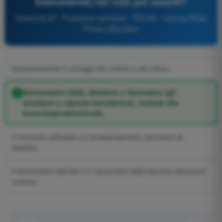
Instruments) nel volo per assetti?
Domanda 67 - Procedure operative - PPL(H) - Licenza Pilota
Privato (Elicotteri)
Esclusivamente il contagiri del motore e del rotore.
Anemometro (IAS), Altimetro e Variometro (gli
strumenti a capsula barometrica), insieme alla
bussola/girodirezionale.
L'orizzonte artificiale e il virosbandometro (strumenti di
assetto).
Il termometro dell'olio e il manometro della benzina (strumenti
motore).