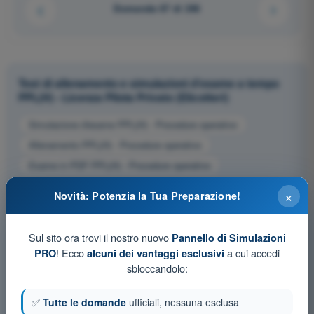
Domanda 67 di 246
Test di allenamento e simulazioni d'esame a tempo
PPL(H) - Licenza Pilota Privato (Elicotteri)
Simulazione d'esame PPL(H) - Procedure operative
Allenamento PPL(H) - Procedure operative
Esame in PDF PPL(H) - Procedure operative
×
Novità: Potenzia la Tua Preparazione!
Sul sito ora trovi il nostro nuovo
Pannello di Simulazioni
! Ecco
a cui accedi
PRO
alcuni dei vantaggi esclusivi
sbloccandolo:
✅
Tutte le domande
ufficiali, nessuna esclusa