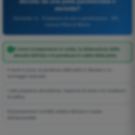
decollo da una pista pavimentata e
asciutta?
Domanda 13 - Prestazioni di volo e pianificazione - SPL -
Licenza Pilota di Aliante
Il vento (componente in coda), la diminuzione della
densità dell'aria e la pendenza in salita della pista
Il vento in prua, la pendenza della pista in discesa e un
centraggio avanzato
L'alta pressione atmosferica, l'assenza di vento e le condizioni
di traffico
Esclusivamente l'umidità relativa dell'aria e il peso
dell'aeromobile