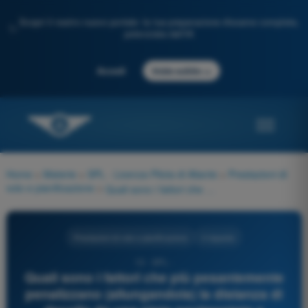
Scopri il nostro nuovo portale: la tua preparazione d'esame completa,
✨
potenziata dall'IA
→
Accedi
Inizia subito
Home
>
Materie
>
SPL - Licenza Pilota di Aliante
>
Prestazioni di
volo e pianificazione
>
Quali sono i fattori che più pesantemente penalizzano (allungandola) la distanza di decollo da una pista pavimentata e asciutta?
Prestazioni di volo e pianificazione
4 risposte
13 - SPL -
Quali sono i fattori che più pesantemente
penalizzano (allungandola) la distanza di