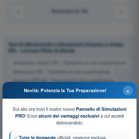
Domanda 8 di 120
Test di allenamento e simulazioni d'esame a tempo
SPL - Licenza Pilota di Aliante
Simulazione d'esame SPL - Prestazioni di volo e pianificazione
Allenamento SPL - Prestazioni di volo e pianificazione
Esame in PDF SPL - Prestazioni di volo e pianificazione
×
Novità: Potenzia la Tua Preparazione!
Sul sito ora trovi il nostro nuovo
Pannello di Simulazioni
! Ecco
a cui accedi
PRO
alcuni dei vantaggi esclusivi
sbloccandolo:
✅
Tutte le domande
ufficiali, nessuna esclusa