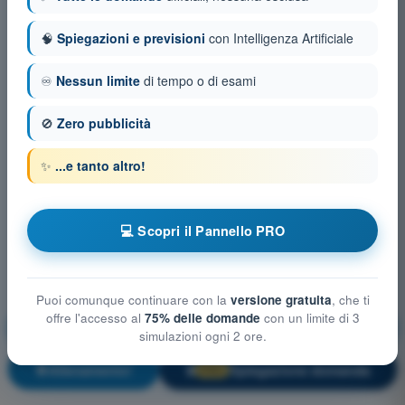
🧠
Spiegazioni e previsioni
con Intelligenza Artificiale
♾️
Nessun limite
di tempo o di esami
🚫
Zero pubblicità
✨
...e tanto altro!
💻 Scopri il Pannello PRO
Puoi comunque continuare con la
versione gratuita
, che ti
offre l'accesso al
75% delle domande
con un limite di 3
Prestazioni di volo e pianificazione
simulazioni ogni 2 ore.
Allenamento!
Spiegazione domanda
🔒
PRO