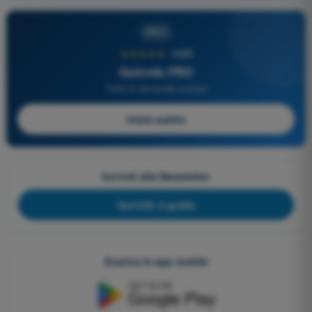
PRO
★★★★★
4,6/5
Quizvds PRO
Tutte le domande incluse
Inizia subito
Iscriviti alla Newsletter
Iscriviti, è gratis
Scarica le app mobile