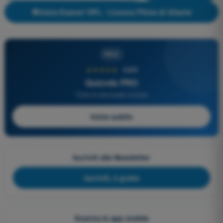
Inizia Esame! SPL - Licenza Pilota di Aliante
PRO
★★★★★
4,6/5
Quizvds PRO
Tutte le domande incluse
Inizia subito
Iscriviti alla Newsletter
Iscriviti, è gratis
Scarica le app mobile