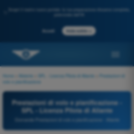
Scopri il nostro nuovo portale: la tua preparazione d'esame completa,
✨
potenziata dall'IA
→
Accedi
Inizia subito
Home
>
Materie
>
SPL - Licenza Pilota di Aliante
>
Prestazioni di
volo e pianificazione
Prestazioni di volo e pianificazione -
SPL - Licenza Pilota di Aliante
Domande Prestazioni di volo e pianificazione - Aliante