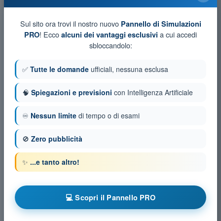
Con aeromobile fermo al parcheggio si può ottenere
l'Altitudine:
4
risposte
Sul sito ora trovi il nostro nuovo
Pannello di Simulazioni
! Ecco
a cui accedi
PRO
alcuni dei vantaggi esclusivi
sbloccandolo:
Cosa s'intende per pista critica?
4
risposte
✅
Tutte le domande
ufficiali, nessuna esclusa
La Density Altitude (Altitudine di Densità) è:
🧠
Spiegazioni e previsioni
con Intelligenza Artificiale
4
risposte
♾️
Nessun limite
di tempo o di esami
Quali sono i fattori che più pesantemente penalizzano
(allungandola) la distanza di decollo da una pista pavimentata
🚫
Zero pubblicità
e asciutta?
4
risposte
✨
...e tanto altro!
Quale è la velocità che permette di raggiungere la quota nel
minor tempo possibile?
💻 Scopri il Pannello PRO
4
risposte