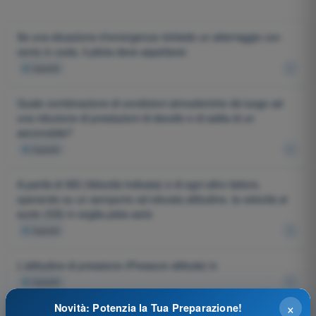
Se una situazione d'emergenza richiede un atterraggio con
vento in coda, il pilota deve aspettarsi:
4
risposte
Quale combinazione di condizioni atmosferiche dà luogo ad
una riduzione di prestazioni di decollo e di salita di un
aeromobile?
4
risposte
A parità di IAS (Velocità Indicata) e di ogni altro fattore,
operando su un aeroporto ad elevata altitudine, la velocità al
suolo (GS) in soglia pista sarà:
4
risposte
L'altitudine di pressione (Pressure altitude) è:
4
risposte
×
Novità: Potenzia la Tua Preparazione!