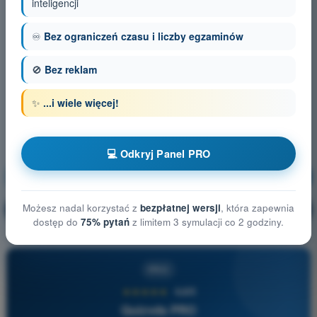
inteligencji
♾️
Bez ograniczeń czasu i liczby egzaminów
🚫
Bez reklam
✨
...i wiele więcej!
💻 Odkryj Panel PRO
Osiągi BSP
Trening!
Możesz nadal korzystać z
bezpłatnej wersji
, która zapewnia
Wyjaśnienie pytania
🔒
PRO
dostęp do
75% pytań
z limitem 3 symulacji co 2 godziny.
PRO
★★★★★
4,6/5
Quizvds PRO