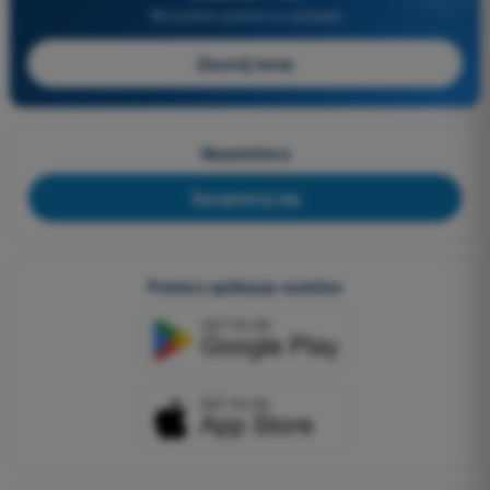
Wszystkie pytania w zestawie
Zacznij teraz
Newslettera
Zarejestruj się
Pobierz aplikacje mobilne