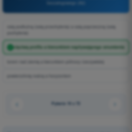
bezzałogowego (A2)
osią podłużną (osią przechylenia) a osią poprzeczną (osią
pochylenia)
cięciwą profilu a kierunkiem napływającego strumienia
torem nad ziemią a kierunkiem północy rzeczywistej
powierzchnią nośną a horyzontem
Pytanie 10 z 72