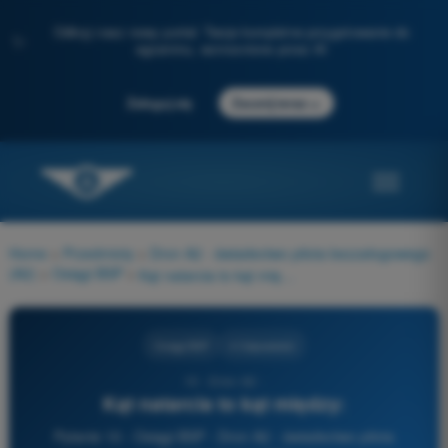
Odkryj nasz nowy portal: Twoje kompletne przygotowanie do
✨
egzaminu, wzmocnione przez AI
→
Zaloguj się
Zacznij teraz
Home
>
Przedmioty
>
Dron A2 - świadectwo pilota bezzałogowego
(A2)
>
Osiągi BSP
>
Kąt natarcia to kąt między:
Osiągi BSP
4 Odpowiedzi
10 - Dron A2 -
Kąt natarcia to kąt między:
Pytanie 10 - Osiągi BSP - Dron A2 - świadectwo pilota