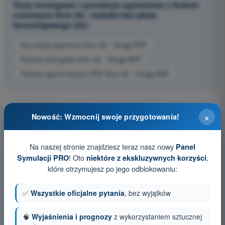
Testy treningowe i symulacje egzaminów z limitem
czasowym Dron A2 - świadectwo pilota
bezzałogowego (A2)
Symulacja egzaminu Dron A2 - Osiągi BSP
Pytania treningowe Dron A2 - Osiągi BSP
Pytania egzaminacyjne PDF Dron A2 - Osiągi BSP
×
Nowość: Wzmocnij swoje przygotowania!
Na naszej stronie znajdziesz teraz nasz nowy
Panel
! Oto
,
Symulacji PRO
niektóre z ekskluzywnych korzyści
które otrzymujesz po jego odblokowaniu:
✅
Wszystkie oficjalne pytania
, bez wyjątków
🧠
Wyjaśnienia i prognozy
z wykorzystaniem sztucznej