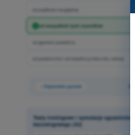
od prędkości względnej
od wszystkich tych czynników
od gęstości powietrza
od powierzchni i od współczynnika siły nośnej
Poprzednie pytanie
Py
Testy treningowe i symulacje egzaminów 
bezzałogowego (A2)