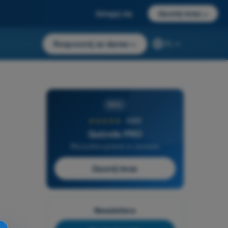
Zaloguj się
Zacznij teraz
→
Rozpocznij za darmo
→
PL
PRO
★★★★★
4,6/5
Quizvds PRO
Wszystkie pytania w zestawie
Zacznij teraz
Newslettera