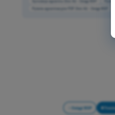
Symulacja egzaminu Dron A2 - Osiągi BSP
Pytani
Pytania egzaminacyjne PDF Dron A2 - Osiągi BSP
Osiągi BSP
Treni