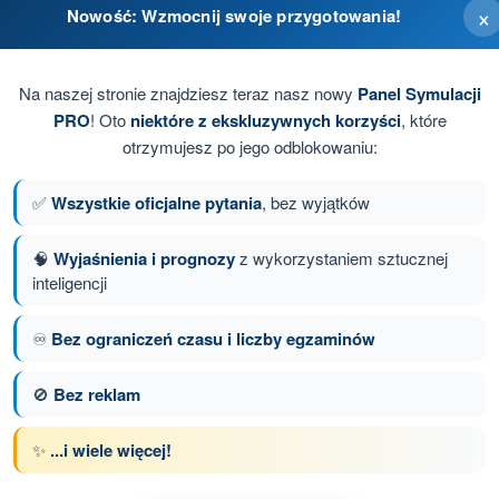
×
Nowość: Wzmocnij swoje przygotowania!
Na naszej stronie znajdziesz teraz nasz nowy
Panel Symulacji
PRO
! Oto
niektóre z ekskluzywnych korzyści
, które
otrzymujesz po jego odblokowaniu:
✅
Wszystkie oficjalne pytania
, bez wyjątków
🧠
Wyjaśnienia i prognozy
z wykorzystaniem sztucznej
inteligencji
tanie 9 z 72
Następne pytanie
♾️
Bez ograniczeń czasu i liczby egzaminów
🚫
Bez reklam
z limitem czasowym Dron A2 - świadectwo pilota
✨
...i wiele więcej!