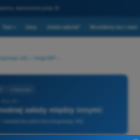
gzaminu, wzmocnione przez AI
Test
Ceny
Jesteś szkołą?
Skontaktuj się z nami
▾
ałogowego (A2)
>
Osiągi BSP
>
SP
4 Odpowiedzi
- Dron A2 -
nośnej zależy między innymi:
2 - świadectwo pilota bezzałogowego (A2)