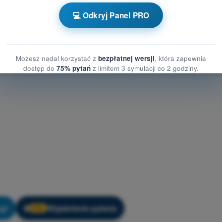
a treningowe Dron A2 - Osiągi BSP
💻 Odkryj Panel PRO
Możesz nadal korzystać z
bezpłatnej wersji
, która zapewnia
dostęp do
75% pytań
z limitem 3 symulacji co 2 godziny.
ng!
Wyjaśnienie pytania
🔒
PRO