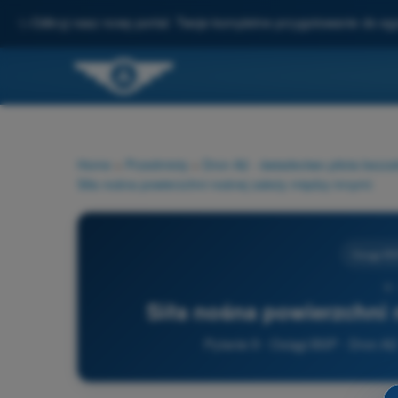
✨
Odkryj nasz nowy portal: Twoje kompletne przygotowanie do e
Home
>
Przedmioty
>
Dron A2 - świadectwo pilota bezz
Siła nośna powierzchni nośnej zależy między innymi:
Osiągi B
9 
Siła nośna powierzchni 
Pytanie 9 - Osiągi BSP - Dron A