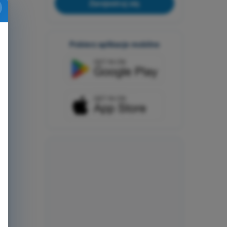
Zarejestruj się
Pobierz aplikacje mobilne