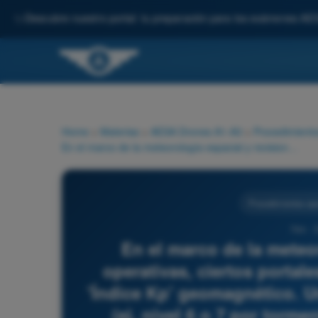
✨
Descubre nuestro portal: tu preparación para los exámenes AE
Home
>
Materias
>
AESA Drones A1-A3
>
Procedimiento
En el marco de la meteorología espacial y revisiones operativas, ciertos portales de pilotos avisan de vigilar el 'Índice Kp' geomagnético. Un Índice Kp extremadamente alto (ej. nivel 6 o 7 por tormenta solar) es relevante para los procedimientos de UAS porque:
Procedimientos ope
794 - 
En el marco de la meteo
operativas, ciertos portale
'Índice Kp' geomagnético. U
(ej. nivel 6 o 7 por torme