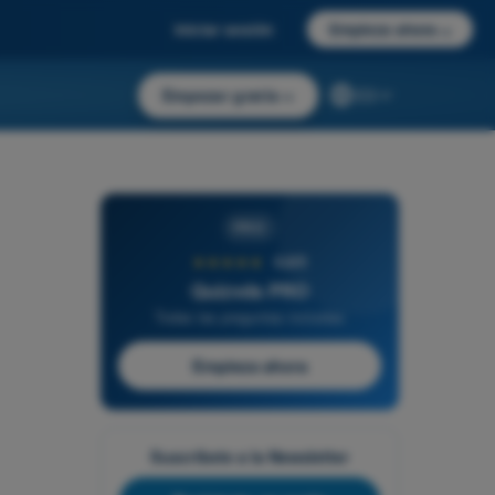
Iniciar sesión
Empieza ahora
→
Empezar gratis
→
ES
PRO
★★★★★
4,6/5
Quizvds PRO
Todas las preguntas incluidas
Empieza ahora
Suscríbete a la Newsletter