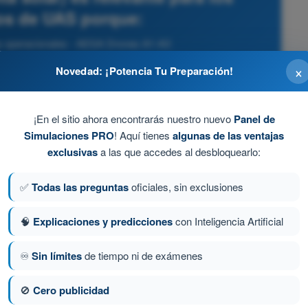
os de UAS porque:
s operacionales - AESA Drones A1-A3
×
Novedad: ¡Potencia Tu Preparación!
degradar la fiabilidad y precisión de la señal de
¡En el sitio ahora encontrarás nuestro nuevo
Panel de
ando errores de posicionamiento o derivas en pleno
Simulaciones PRO
! Aquí tienes
algunas de las ventajas
exclusivas
a las que accedes al desbloquearlo:
ria al dron.
✅
Todas las preguntas
oficiales, sin exclusiones
de radiación ultravioleta.
🧠
Explicaciones y predicciones
con Inteligencia Artificial
terías en tierra.
♾️
Sin límites
de tiempo ni de exámenes
🚫
Cero publicidad