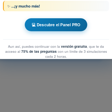
ta 64 de 120
Siguiente pregunta
✨
...¡y mucho más!
💻 Descubre el Panel PRO
 AESA Drones A1-A3
peracionales
operacionales
Aun así, puedes continuar con la
versión gratuita
, que te da
acceso al
75% de las preguntas
con un límite de 3 simulaciones
ionales
cada 2 horas.