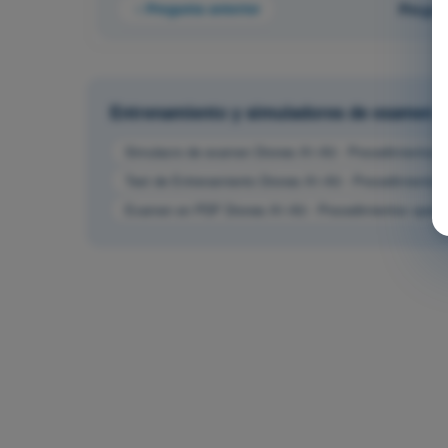
Pregunta anterior
Pregun
Entrenamiento y simuladores de examen
Simulacro de examen Drones A1-A3 - Procedimientos o
Test de Entrenamiento Drones A1-A3 - Procedimientos 
Examen en PDF Drones A1-A3 - Procedimientos operac