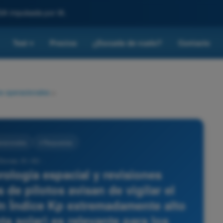
SA impulsada por IA.
Test
Precios
¿Escuela de vuelo?
Contacto
▾
s operacionales
>
racionales
4 Respuestas
Drones A1-A3 -
rología espacial y revisiones
s de pilotos avisan de vigilar el
n Índice Kp extremadamente alto
nta solar) es relevante para los