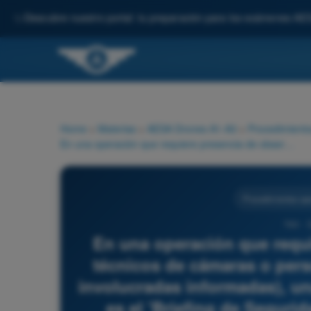
✨
Descubre nuestro portal: tu preparación para los exámenes AE
Home
>
Materias
>
AESA Drones A1-A3
>
Procedimiento
En una operación que requiere presencia de observadores, técnicos de cámaras o personal auxiliar en tierra (personas involucradas informadas), una norma básica de procedimiento es el 'Briefing de Seguridad'. ¿Cuál es el núcleo de esta acción?
Procedimientos ope
795 - 
En una operación que requi
técnicos de cámaras o perso
involucradas informadas), u
es el 'Briefing de Segurid