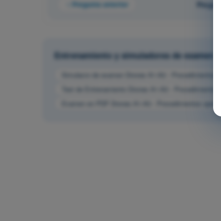
Pregunta anterior
Pregun
Entrenamiento y simuladores de examen
Simulacro de examen Drones A1-A3 - Procedimientos o
Test de Entrenamiento Drones A1-A3 - Procedimientos 
Examen en PDF Drones A1-A3 - Procedimientos operac