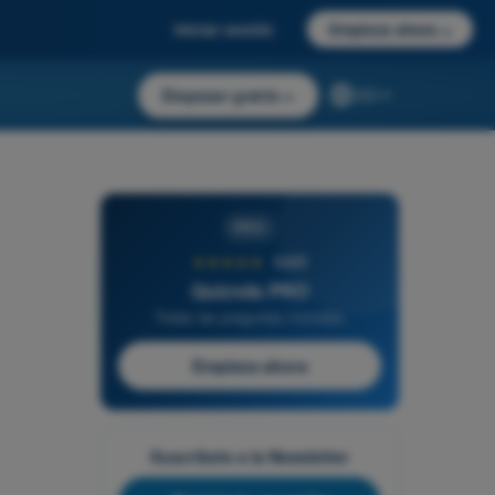
Iniciar sesión
Empieza ahora
→
Empezar gratis
→
ES
PRO
★★★★★
4,6/5
Quizvds PRO
Todas las preguntas incluidas
Empieza ahora
Suscríbete a la Newsletter