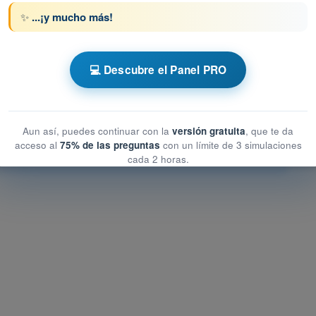
ta 65 de 120
Siguiente pregunta
✨
...¡y mucho más!
💻 Descubre el Panel PRO
 AESA Drones A1-A3
peracionales
operacionales
Aun así, puedes continuar con la
versión gratuita
, que te da
acceso al
75% de las preguntas
con un límite de 3 simulaciones
ionales
cada 2 horas.