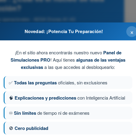
cción?
s operacionales - AESA Drones A1-A3
×
Novedad: ¡Potencia Tu Preparación!
comercial.
¡En el sitio ahora encontrarás nuestro nuevo
Panel de
Simulaciones PRO
! Aquí tienes
algunas de las ventajas
ctivos.
exclusivas
a las que accedes al desbloquearlo:
 todas las personas presentes de las zonas acordonadas,
✅
Todas las preguntas
oficiales, sin exclusiones
os operativos y las acciones y vías de escape a seguir de
gencia.
🧠
Explicaciones y predicciones
con Inteligencia Artificial
n.
♾️
Sin límites
de tiempo ni de exámenes
🚫
Cero publicidad