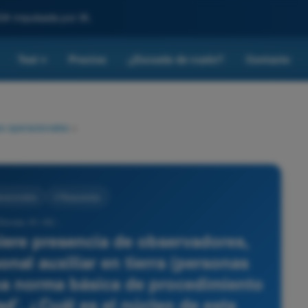
SA impulsada por IA.
Test
Precios
¿Escuela de vuelo?
Contacto
▾
s operacionales
>
racionales
4 Respuestas
Drones A1-A3 -
ere presencia de observadores,
nal auxiliar en tierra (personas
na norma básica de procedimiento
ad'. ¿Cuál es el núcleo de esta