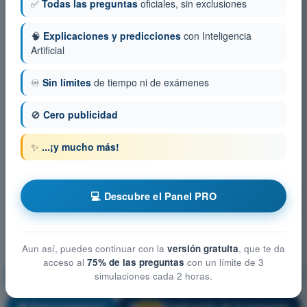
✅
Todas las preguntas
oficiales, sin exclusiones
🧠
Explicaciones y predicciones
con Inteligencia
Artificial
♾️
Sin límites
de tiempo ni de exámenes
🚫
Cero publicidad
✨
...¡y mucho más!
💻 Descubre el Panel PRO
Aun así, puedes continuar con la
versión gratuita
, que te da
acceso al
75% de las preguntas
con un límite de 3
Mitigación técnica-operativa y gestión de riesgos
simulaciones cada 2 horas.