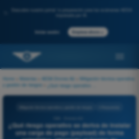
Descubre nuestro portal: tu preparación para los exámenes AESA
✨
impulsada por IA.
→
Iniciar sesión
Empieza ahora
Home
>
Materias
>
AESA Drones A2
>
Mitigación técnica-operativa
y gestión de riesgos
>
¿Qué riesgo operativo se deriva de instalar una carga de pago (payload) de forma asimétrica, alterando el Centro de Gravedad (CG) del dron?
Mitigación técnica-operativa y gestión de riesgos
4 Respuestas
584 - Drones A2 -
¿Qué riesgo operativo se deriva de instalar
una carga de pago (payload) de forma