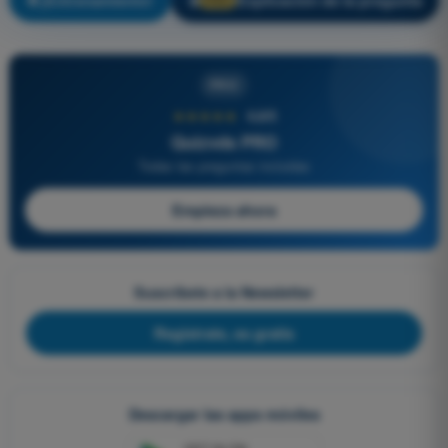
¡Entrenamiento!
Explicación de la pregunta
🔒
PRO
PRO
★★★★★
4,6/5
Quizvds PRO
Todas las preguntas incluidas
Empieza ahora
Suscríbete a la Newsletter
Regístrate, es gratis
Descargar las apps móviles