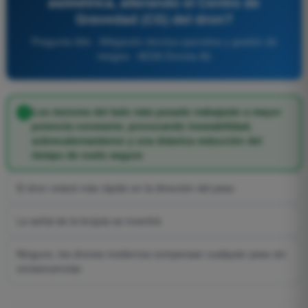
asimétrica, alterando el Centro de
Gravedad (CG) del dron?
Pregunta 584 - Mitigación técnica-operativa y gestión de
riesgos - AESA Drones A2
Los motores del lado más pesado trabajarán a mayor
potencia constante, provocando inestabilidad,
sobrecalentamiento y una drástica reducción del
tiempo de vuelo seguro
El dron volará más rápido en la dirección del peso
La señal de la brújula se invertirá
Ninguno, los drones modernos compensan cualquier peso sin
consecuencias