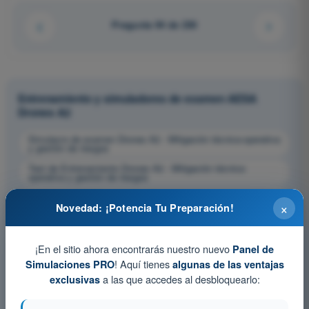
Pregunta 94 de 230
Entrenamiento y simuladores de examen AESA
Drones A2
Simulacro de examen Drones A2 - Mitigación técnica-operativa
y gestión de riesgos
Test de Entrenamiento Drones A2 - Mitigación técnica-
operativa y gestión de riesgos
Examen en PDF Drones A2 - Mitigación técnica-operativa y
×
gestión de riesgos
Novedad: ¡Potencia Tu Preparación!
¡En el sitio ahora encontrarás nuestro nuevo
Panel de
! Aquí tienes
Simulaciones PRO
algunas de las ventajas
a las que accedes al desbloquearlo:
exclusivas