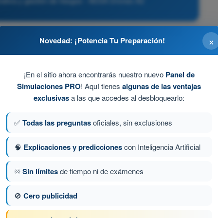
erativa y gestión de riesgos - AESA Drones A2
×
Novedad: ¡Potencia Tu Preparación!
verse lateralmente
o roll) para desplazar el dron horizontalmente y sacarlo
¡En el sitio ahora encontrarás nuestro nuevo
Panel de
trando en aire 'limpio'
Simulaciones PRO
! Aquí tienes
algunas de las ventajas
exclusivas
a las que accedes al desbloquearlo:
✅
Todas las preguntas
oficiales, sin exclusiones
🧠
Explicaciones y predicciones
con Inteligencia Artificial
♾️
Sin límites
de tiempo ni de exámenes
a 189 de 230
Siguiente pregunta
🚫
Cero publicidad