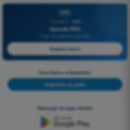
PRO
★★★★★
4,6/5
Quizvds PRO
Todas las preguntas incluidas
Empieza ahora
Suscríbete a la Newsletter
Regístrate, es gratis
Descargar las apps móviles