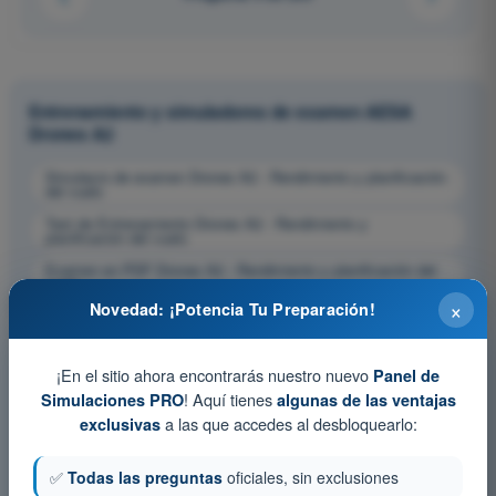
Entrenamiento y simuladores de examen AESA
Drones A2
Simulacro de examen Drones A2 - Rendimiento y planificación
del vuelo
Test de Entrenamiento Drones A2 - Rendimiento y
planificación del vuelo
Examen en PDF Drones A2 - Rendimiento y planificación del
vuelo
×
Novedad: ¡Potencia Tu Preparación!
¡En el sitio ahora encontrarás nuestro nuevo
Panel de
! Aquí tienes
Simulaciones PRO
algunas de las ventajas
a las que accedes al desbloquearlo:
exclusivas
✅
Todas las preguntas
oficiales, sin exclusiones