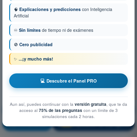
🧠
Explicaciones y predicciones
con Inteligencia
Artificial
♾️
Sin límites
de tiempo ni de exámenes
🚫
Cero publicidad
✨
...¡y mucho más!
💻 Descubre el Panel PRO
Aun así, puedes continuar con la
versión gratuita
, que te da
Rendimiento y planificación del vuelo
acceso al
75% de las preguntas
con un límite de 3
simulaciones cada 2 horas.
¡Entrenamiento!
Explicación de la pregunta
🔒
PRO