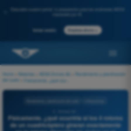
Descubre nuestro portal: tu preparación para los exámenes AESA
✨
impulsada por IA.
→
Iniciar sesión
Empieza ahora
Home
>
Materias
>
AESA Drones A2
>
Rendimiento y planificación
del vuelo
>
Físicamente, ¿qué ocurriría si los 4 rotores de un cuadricóptero giraran exactamente en la misma dirección (ej. todos en el sentido de las agujas del reloj)?
Rendimiento y planificación del vuelo
4 Respuestas
5 - Drones A2 -
Físicamente, ¿qué ocurriría si los 4 rotores
de un cuadricóptero giraran exactamente