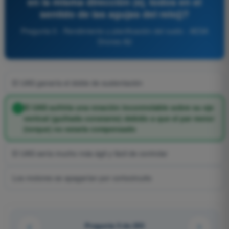
en la misma dirección (ej. todos en el
sentido de las agujas del reloj)?
Pregunta 5 - Rendimiento y planificación del vuelo - AESA
Drones A2
El UAS ganaría el doble de sustentación
El UAS sufriría una rotación incontrolable sobre su eje
vertical (guiñada constante) debido a que el par motor
(torque) no estaría compensado
El UAS sería mucho más ágil y fácil de controlar
Los motores se apagarían por cortocircuito
Pregunta 5 de 255