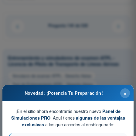
Pregunta 144 de 520
Entrenamiento y simuladores de examen ATPL -
Licencia de Piloto de Transporte de Líneas Aéreas
Simulacro de examen ATPL - Derecho Aéreo
Test de Entrenamiento ATPL - Derecho Aéreo
×
Novedad: ¡Potencia Tu Preparación!
Examen en PDF ATPL - Derecho Aéreo
¡En el sitio ahora encontrarás nuestro nuevo
Panel de
! Aquí tienes
Simulaciones PRO
algunas de las ventajas
a las que accedes al desbloquearlo:
exclusivas