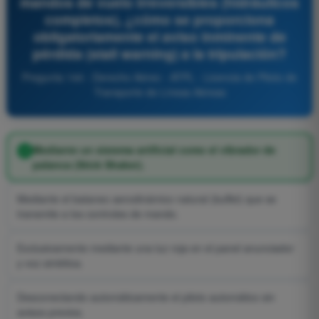
mandos de vuelo irreversibles (hidráulicos
completos), ¿cómo se proporciona
obligatoriamente el aviso inminente de
pérdida (stall warning) a la tripulación?
Pregunta 144 - Derecho Aéreo - ATPL - Licencia de Piloto de
Transporte de Líneas Aéreas
Mediante un sistema artificial como el vibrador de
palanca (Stick Shaker).
Mediante el bataneo aerodinámico natural (buffet) que se
transmite a los controles de mando.
Exclusivamente mediante una luz roja en el panel anunciador
y voz sintética.
Desconectando automáticamente el piloto automático sin
avisos previos.