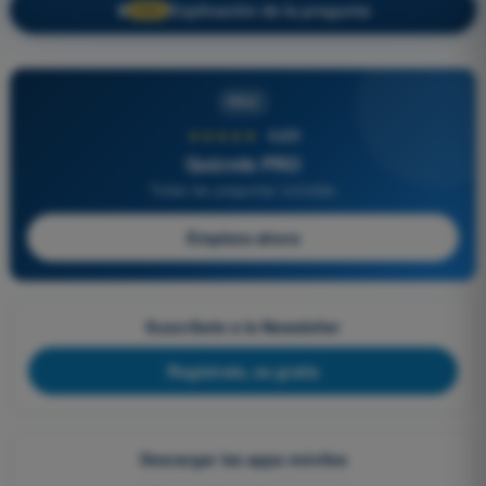
Explicación de la pregunta
🔒
PRO
PRO
★★★★★
4,6/5
Quizvds PRO
Todas las preguntas incluidas
Empieza ahora
Suscríbete a la Newsletter
Regístrate, es gratis
Descargar las apps móviles