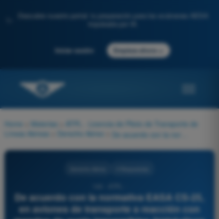
Descubre nuestro portal: tu preparación para los exámenes AESA
✨
impulsada por IA.
→
Iniciar sesión
Empieza ahora
Home
>
Materias
>
ATPL - Licencia de Piloto de Transporte de
Líneas Aéreas
>
Derecho Aéreo
>
De acuerdo con la normativa EASA CS-25, en aviones de transporte a reacción con mandos de vuelo irreversibles (hidráulicos completos), ¿cómo se proporciona obligatoriamente el aviso inminente de pérdida (stall warning) a la tripulación?
Derecho Aéreo
4 Respuestas
144 - ATPL -
De acuerdo con la normativa EASA CS-25,
en aviones de transporte a reacción con