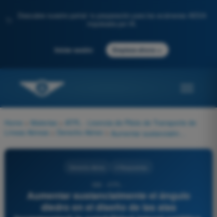
Descubre nuestro portal: tu preparación para los exámenes AESA
✨
impulsada por IA.
→
Iniciar sesión
Empieza ahora
Home
>
Materias
>
ATPL - Licencia de Piloto de Transporte de
Líneas Aéreas
>
Derecho Aéreo
>
Aumentar sustancialmente el ángulo diedro en el diseño de las alas incrementará la estabilidad lateral estática, pero aerodinámicamente esto hará que el avión sea inherentemente más propenso a:
Derecho Aéreo
4 Respuestas
388 - ATPL -
Aumentar sustancialmente el ángulo
diedro en el diseño de las alas