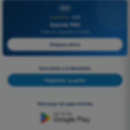
PRO
★★★★★
4,6/5
Quizvds PRO
Todas las preguntas incluidas
Empieza ahora
Suscríbete a la Newsletter
Regístrate, es gratis
Descargar las apps móviles