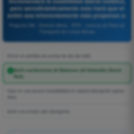
incrementará la estabilidad lateral estática,
pero aerodinámicamente esto hará que el
avión sea inherentemente más propenso a:
Pregunta 388 - Derecho Aéreo - ATPL - Licencia de Piloto de
Transporte de Líneas Aéreas
Entrar en pérdida de puntas de ala (tip stall).
Sufrir oscilaciones de Balanceo del Holandés (Dutch
Roll).
Caer en una severa inestabilidad en espiral divergente (spiral
dive).
Sufrir una torsión alar divergente.