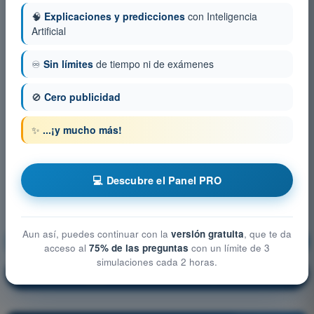
🧠
Explicaciones y predicciones
con Inteligencia
Artificial
♾️
Sin límites
de tiempo ni de exámenes
🚫
Cero publicidad
✨
...¡y mucho más!
💻 Descubre el Panel PRO
Aun así, puedes continuar con la
versión gratuita
, que te da
Derecho Aéreo
¡Entrenamiento!
acceso al
75% de las preguntas
con un límite de 3
simulaciones cada 2 horas.
Explicación de la pregunta
🔒
PRO