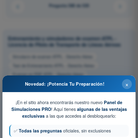
Pregunta 388 de 520
Entrenamiento y simuladores de examen ATPL -
Licencia de Piloto de Transporte de Líneas Aéreas
Simulacro de examen ATPL - Derecho Aéreo
Test de Entrenamiento ATPL - Derecho Aéreo
Examen en PDF ATPL - Derecho Aéreo
×
Novedad: ¡Potencia Tu Preparación!
¡En el sitio ahora encontrarás nuestro nuevo
Panel de
! Aquí tienes
Simulaciones PRO
algunas de las ventajas
a las que accedes al desbloquearlo:
exclusivas
✅
Todas las preguntas
oficiales, sin exclusiones