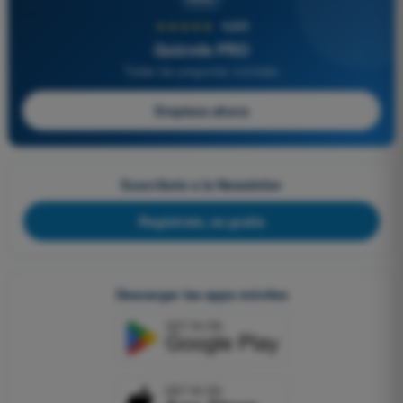
★★★★★
4,6/5
Quizvds PRO
Todas las preguntas incluidas
Empieza ahora
Suscríbete a la Newsletter
Regístrate, es gratis
Descargar las apps móviles