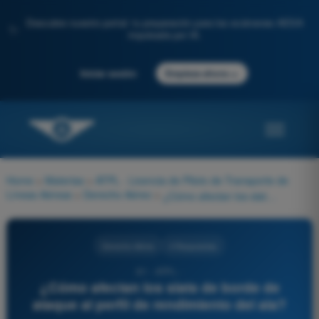
Descubre nuestro portal: tu preparación para los exámenes AESA
✨
impulsada por IA.
→
Iniciar sesión
Empieza ahora
Home
>
Materias
>
ATPL - Licencia de Piloto de Transporte de
Líneas Aéreas
>
Derecho Aéreo
>
¿Cómo afectan los slats de borde de ataque al perfil de rendimiento del ala?
Derecho Aéreo
4 Respuestas
81 - ATPL -
¿Cómo afectan los slats de borde de
ataque al perfil de rendimiento del ala?