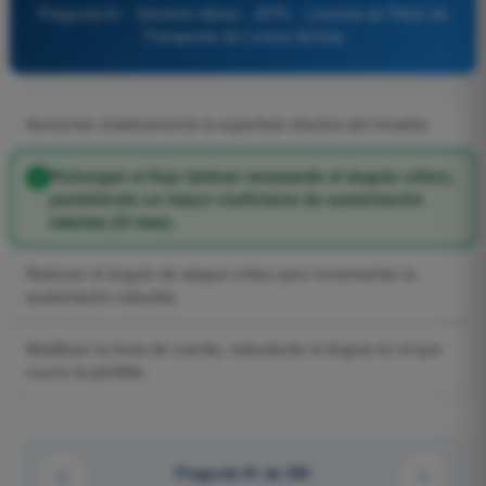
Pregunta 81 - Derecho Aéreo - ATPL - Licencia de Piloto de
Transporte de Líneas Aéreas
Aumentan drásticamente la superficie efectiva del intradós.
Prolongan el flujo laminar retrasando el ángulo crítico,
permitiendo un mayor coeficiente de sustentación
máxima (Cl max).
Reducen el ángulo de ataque crítico pero incrementan la
sustentación inducida.
Modifican la línea de cuerda, reduciendo el ángulo en el que
ocurre la pérdida.
Pregunta 81 de 520