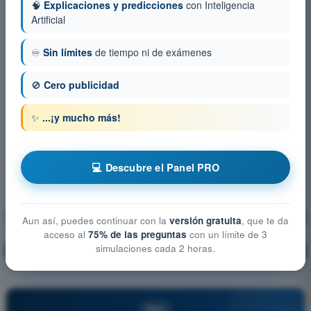
🧠
Explicaciones y predicciones
con Inteligencia
Artificial
♾️
Sin límites
de tiempo ni de exámenes
🚫
Cero publicidad
✨
...¡y mucho más!
💻 Descubre el Panel PRO
Derecho Aéreo
¡Entrenamiento!
Aun así, puedes continuar con la
versión gratuita
, que te da
acceso al
75% de las preguntas
con un límite de 3
simulaciones cada 2 horas.
Explicación de la pregunta
🔒
PRO
PRO