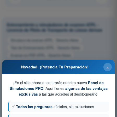
Entrenamiento y simuladores de examen ATPL -
Licencia de Piloto de Transporte de Líneas Aéreas
Simulacro de examen ATPL - Derecho Aéreo
Test de Entrenamiento ATPL - Derecho Aéreo
Examen en PDF ATPL - Derecho Aéreo
×
Novedad: ¡Potencia Tu Preparación!
¡En el sitio ahora encontrarás nuestro nuevo
Panel de
! Aquí tienes
Simulaciones PRO
algunas de las ventajas
a las que accedes al desbloquearlo:
exclusivas
✅
Todas las preguntas
oficiales, sin exclusiones