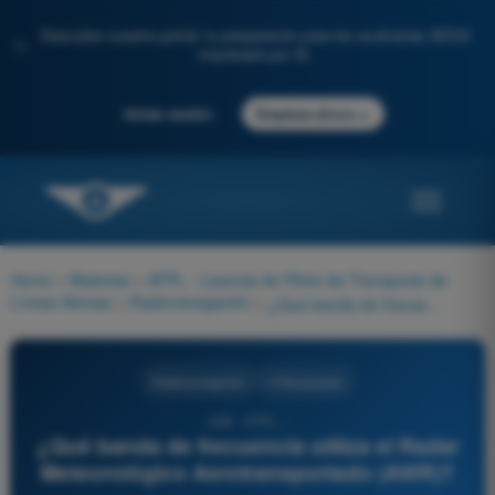
Descubre nuestro portal: tu preparación para los exámenes AESA
✨
impulsada por IA.
→
Iniciar sesión
Empieza ahora
Home
>
Materias
>
ATPL - Licencia de Piloto de Transporte de
Líneas Aéreas
>
Radionavegación
>
¿Qué banda de frecuencia utiliza el Radar Meteorológico Aerotransportado (AWR)?
Radionavegación
4 Respuestas
228 - ATPL -
¿Qué banda de frecuencia utiliza el Radar
Meteorológico Aerotransportado (AWR)?