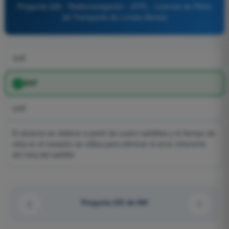
Pregunta 228 - Radionavegación - ATPL - Licencia de Piloto
de Transporte de Líneas Aéreas
VHF
SHF
UHF
El alcance se obtiene a partir de cuatro satélites y el tiempo de
reloj en el receptor se utiliza para eliminar el error inherente
del reloj del satélite
Pregunta 223 de 594