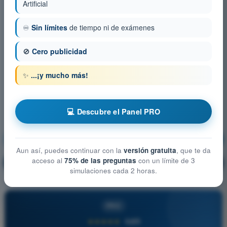
Artificial
♾️
Sin límites
de tiempo ni de exámenes
🚫
Cero publicidad
✨
...¡y mucho más!
💻 Descubre el Panel PRO
Radionavegación
¡Entrenamiento!
Aun así, puedes continuar con la
versión gratuita
, que te da
acceso al
75% de las preguntas
con un límite de 3
Explicación de la pregunta
🔒
PRO
simulaciones cada 2 horas.
PRO
★★★★★
4,6/5