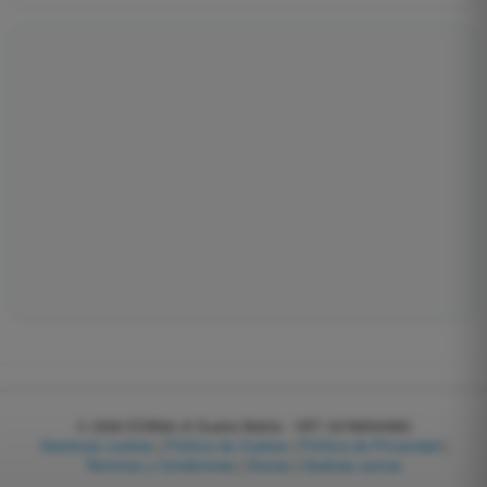
© 2026
EGWeb di Guatta Mattia - VAT: 04768540983
Gestionar cookies
|
Política de Cookies
|
Política de Privacidad
|
Términos y Condiciones
|
Socios
|
Quiénes somos