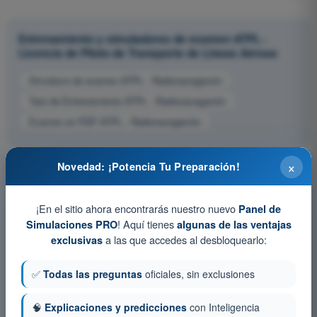
Entrenamiento y simuladores de examen ATPL -
Licencia de Piloto de Transporte de Líneas Aéreas
Simulacro de examen ATPL - Radionavegación
Test de Entrenamiento ATPL - Radionavegación
Examen en PDF ATPL - Radionavegación
×
Novedad: ¡Potencia Tu Preparación!
¡En el sitio ahora encontrarás nuestro nuevo
Panel de
! Aquí tienes
Simulaciones PRO
algunas de las ventajas
a las que accedes al desbloquearlo:
exclusivas
✅
Todas las preguntas
oficiales, sin exclusiones
🧠
Explicaciones y predicciones
con Inteligencia