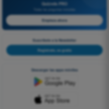
Quizvds PRO
Todas las preguntas incluidas
Empieza ahora
Suscríbete a la Newsletter
Regístrate, es gratis
Descargar las apps móviles