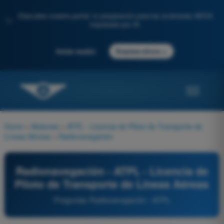
Descubre nuestro portal: tu preparación para los exámenes AESA
✨
impulsada por IA.
→
Iniciar sesión
Empieza ahora
Home
>
Materias
>
ATPL - Licencia de Piloto de Transporte de
Líneas Aéreas
>
Radionavegación
Radionavegación - ATPL - Licencia de
Piloto de Transporte de Líneas Aéreas
Preguntas Radionavegación - ATPL