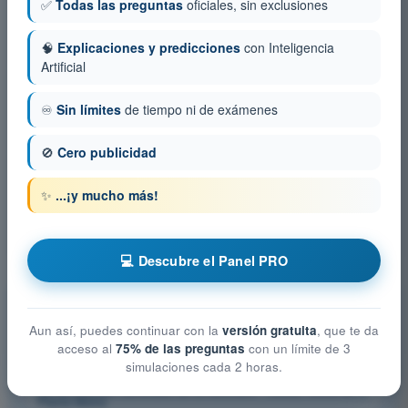
de desviación del VOR muestra una deflexión casi completa a
✅
Todas las preguntas
oficiales, sin exclusiones
la derecha. ¿Aproximadamente en qué radial se encuentra?
4
Respuestas
🧠
Explicaciones y predicciones
con Inteligencia
Artificial
¿Cuál es, según el Anexo 10 de la OACI, el alcance de un
localizador?
♾️
Sin límites
de tiempo ni de exámenes
4
Respuestas
🚫
Cero publicidad
¿En cuál de las siguientes pantallas puede obtener una lectura
directa (no se necesita ningún cálculo por parte del piloto) de
✨
...¡y mucho más!
la marcación magnética desde la aeronave hasta el NDB?
4
Respuestas
💻 Descubre el Panel PRO
Otras materias ATPL - Licencia de Piloto de
Transporte de Líneas Aéreas
Aun así, puedes continuar con la
versión gratuita
, que te da
acceso al
75% de las preguntas
con un límite de 3
Comunicaciones
simulaciones cada 2 horas.
Conocimientos Generales de la Aeronave - Célula, Sistemas y
Planta Motriz