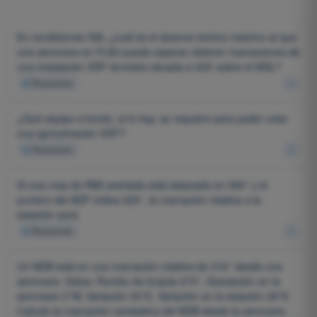
En condiciones ISA, ¿cuál es el alcance teórico máximo al que
una aeronave en FL80 puede esperar obtener marcaciones de
una instalación VDF terrestre situada a 325' sobre el MSL?
4
Respuestas
¿Qué equipo a bordo, si lo hay, se requiere para poder volar
una aproximación VDF?
4
Respuestas
Si una rosa de RMI averiada está atascada en 090° y el
puntero del ADF indica 225°, la marcación relativa a la
estación será:
4
Respuestas
Un NDB está en una marcación relativa de 316° desde una
aeronave. Datos: Rumbo de brújula 270°, Desviación en la
aeronave 2°W, Variación 30°E, Variación en la estación 28°E.
Calcule la marcación verdadera del NDB desde la aeronave.