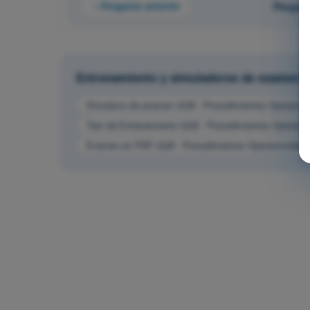
Pregunta anterior
Pregunt
Entrenamiento y simuladores de examen UL
Simulacro de examen ULM - Procedimientos Operacion
Test de Entrenamiento ULM - Procedimientos Operacio
Examen en PDF ULM - Procedimientos Operacionales