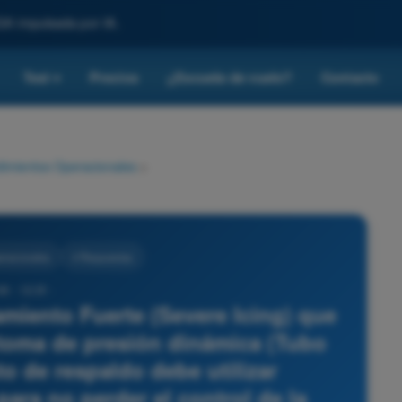
SA impulsada por IA.
Test
Precios
¿Escuela de vuelo?
Contacto
▾
imientos Operacionales
>
eracionales
4 Respuestas
88 - ULM -
miento Fuerte (Severe Icing) que
toma de presión dinámica (Tubo
to de respaldo debe utilizar
 para no perder el control de la