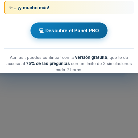
a 180 de 239
Siguiente pregunta
✨
...¡y mucho más!
💻 Descubre el Panel PRO
M - Test Piloto Ultraligero
ales
nales
Aun así, puedes continuar con la
versión gratuita
, que te da
acceso al
75% de las preguntas
con un límite de 3 simulaciones
cada 2 horas.