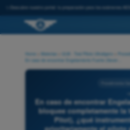
✨
Descubre nuestro portal: tu preparación para los exámenes AE
Home
>
Materias
>
ULM - Test Piloto Ultraligero
>
Proced
En caso de encontrar Engelamiento Fuerte (Severe Icing) que bloquee completamente la toma de presión dinámica (Tubo Pitot), ¿qué instrumento de respaldo debe utilizar prioritariamente el piloto para no perder el control de la aeronave?
Procedimientos Op
1
En caso de encontrar Engela
bloquee completamente la 
Pitot), ¿qué instrumen
prioritariamente el piloto