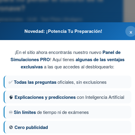
ronave?
racionales - ULM - Test Piloto Ultraligero
×
Novedad: ¡Potencia Tu Preparación!
¡En el sitio ahora encontrarás nuestro nuevo
Panel de
Simulaciones PRO
! Aquí tienes
algunas de las ventajas
exclusivas
a las que accedes al desbloquearlo:
✅
Todas las preguntas
oficiales, sin exclusiones
do que una RPM específica (Potencia) junto con una
🧠
Explicaciones y predicciones
con Inteligencia Artificial
horizonte artificial) equivalen siempre a un vuelo
emómetro errático.
♾️
Sin límites
de tiempo ni de exámenes
🚫
Cero publicidad