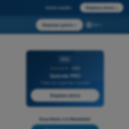
Iniciar sesión
Empieza ahora
→
Empezar gratis
→
ES
PRO
★★★★★
4,6/5
Quizvds PRO
Todas las preguntas incluidas
Empieza ahora
Suscríbete a la Newsletter