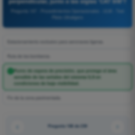
perpendicular, junto a las siglas 'CAT II/III'?
Pregunta 197 - Procedimientos Operacionales - ULM - Test
Piloto Ultraligero
Estacionamiento exclusivo para aeronaves ligeras.
Ruta de los bomberos.
Punto de espera de precisión, que protege el área
sensible de las señales del sistema ILS en
condiciones de baja visibilidad.
Fin de la zona pavimentada.
Pregunta 188 de 239