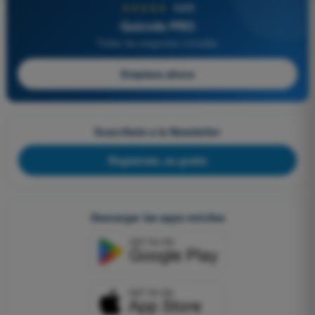
★★★★★
4,6/5
Quizvds PRO
Todas las preguntas incluidas
Empieza ahora
Suscríbete a la Newsletter
Regístrate, es gratis
Descargar las apps móviles