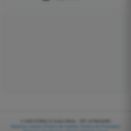
© 2026
EGWeb di Guatta Mattia - VAT: 04768540983
Gestionar cookies
|
Política de Cookies
|
Política de Privacidad
|