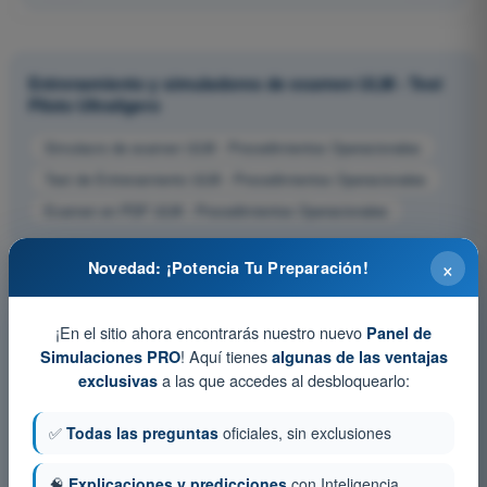
Entrenamiento y simuladores de examen ULM - Test
Piloto Ultraligero
Simulacro de examen ULM - Procedimientos Operacionales
Test de Entrenamiento ULM - Procedimientos Operacionales
Examen en PDF ULM - Procedimientos Operacionales
×
Novedad: ¡Potencia Tu Preparación!
¡En el sitio ahora encontrarás nuestro nuevo
Panel de
! Aquí tienes
Simulaciones PRO
algunas de las ventajas
a las que accedes al desbloquearlo:
exclusivas
✅
Todas las preguntas
oficiales, sin exclusiones
🧠
Explicaciones y predicciones
con Inteligencia