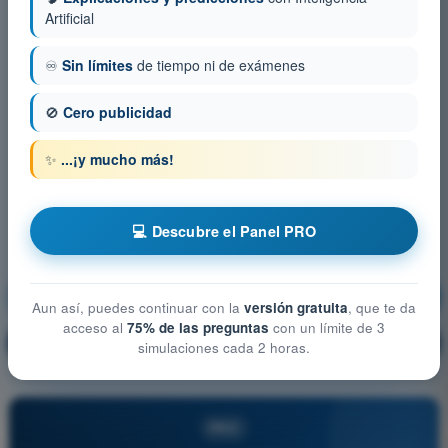
Artificial
♾️
Sin límites
de tiempo ni de exámenes
🚫
Cero publicidad
✨
...¡y mucho más!
💻 Descubre el Panel PRO
Procedimientos Operacionales
¡Entrenamiento!
Aun así, puedes continuar con la
versión gratuita
, que te da
acceso al
75% de las preguntas
con un límite de 3
Explicación de la pregunta
🔒
PRO
simulaciones cada 2 horas.
PRO