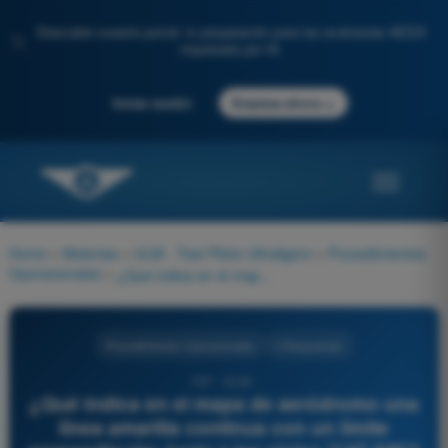
Descubre nuestro portal: tu preparación para los exámenes AESA
✨
impulsada por IA.
→
Iniciar sesión
Empieza ahora
Home
>
Materias
>
ULM - Test Piloto Ultraligero
>
Procedimientos
Operacionales
>
¿Qué indica en el mapa de aeródromo una línea amarilla continua con un límite perpendicular, junto a las siglas 'CAT II/III'?
Procedimientos Operacionales
4 Respuestas
197 - ULM -
¿Qué indica en el mapa de aeródromo una
línea amarilla continua con un límite