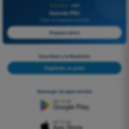
★★★★★
4,6/5
Quizvds PRO
Todas las preguntas incluidas
Empieza ahora
Suscríbete a la Newsletter
Regístrate, es gratis
Descargar las apps móviles