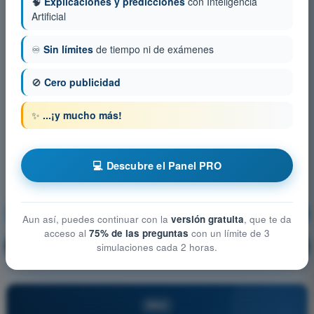
🧠
Explicaciones y predicciones
con Inteligencia
Artificial
♾️
Sin límites
de tiempo ni de exámenes
🚫
Cero publicidad
✨
...¡y mucho más!
💻 Descubre el Panel PRO
Procedimientos Operacionales
¡Entrenamiento!
Aun así, puedes continuar con la
versión gratuita
, que te da
acceso al
75% de las preguntas
con un límite de 3
Explicación de la pregunta
🔒
simulaciones cada 2 horas.
PRO
PRO