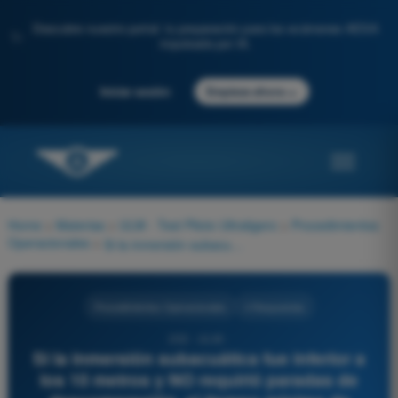
Descubre nuestro portal: tu preparación para los exámenes AESA
✨
impulsada por IA.
→
Iniciar sesión
Empieza ahora
Home
>
Materias
>
ULM - Test Piloto Ultraligero
>
Procedimientos
Operacionales
>
Si la inmersión subacuática fue inferior a los 10 metros y NO requirió paradas de descompresión, el tiempo mínimo de espera antes de volar como piloto o pasajero es de:
Procedimientos Operacionales
4 Respuestas
202 - ULM -
Si la inmersión subacuática fue inferior a
los 10 metros y NO requirió paradas de