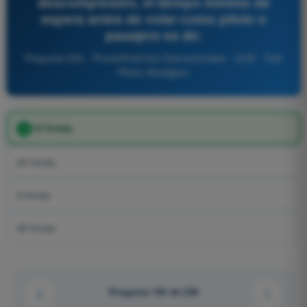
descompresión, el tiempo mínimo de
espera antes de volar como piloto o
pasajero es de:
Pregunta 202 - Procedimientos Operacionales - ULM - Test
Piloto Ultraligero
12 horas.
24 horas.
2 horas.
48 horas.
Pregunta 193 de 239