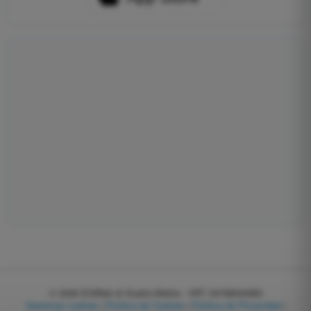
© 2026
EGWeb di Guatta Mattia - VAT: 04768540983
Gestionar cookies
|
Política de Cookies
|
Política de Privacidad
|