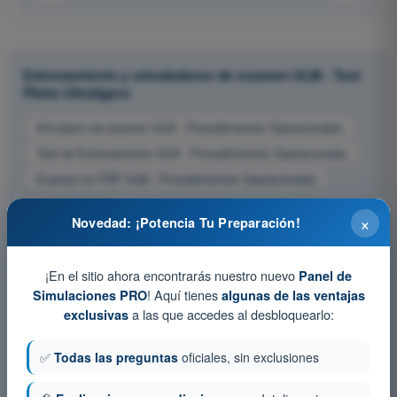
Entrenamiento y simuladores de examen ULM - Test
Piloto Ultraligero
Simulacro de examen ULM - Procedimientos Operacionales
Test de Entrenamiento ULM - Procedimientos Operacionales
Examen en PDF ULM - Procedimientos Operacionales
×
Novedad: ¡Potencia Tu Preparación!
¡En el sitio ahora encontrarás nuestro nuevo
Panel de
! Aquí tienes
Simulaciones PRO
algunas de las ventajas
a las que accedes al desbloquearlo:
exclusivas
✅
Todas las preguntas
oficiales, sin exclusiones