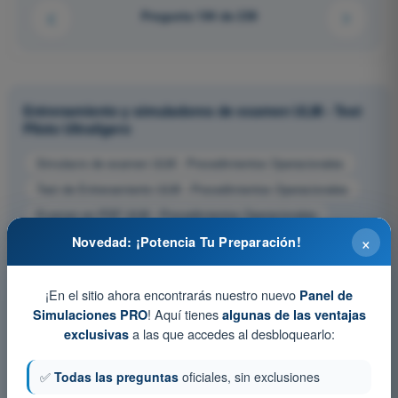
Pregunta 194 de 239
Entrenamiento y simuladores de examen ULM - Test
Piloto Ultraligero
Simulacro de examen ULM - Procedimientos Operacionales
Test de Entrenamiento ULM - Procedimientos Operacionales
Examen en PDF ULM - Procedimientos Operacionales
×
Novedad: ¡Potencia Tu Preparación!
¡En el sitio ahora encontrarás nuestro nuevo
Panel de
! Aquí tienes
Simulaciones PRO
algunas de las ventajas
a las que accedes al desbloquearlo:
exclusivas
✅
Todas las preguntas
oficiales, sin exclusiones