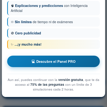
🧠
Explicaciones y predicciones
con Inteligencia
Artificial
♾️
Sin límites
de tiempo ni de exámenes
🚫
Cero publicidad
✨
...¡y mucho más!
💻 Descubre el Panel PRO
Aun así, puedes continuar con la
versión gratuita
, que te da
Procedimientos Operacionales
¡Entrenamiento!
acceso al
75% de las preguntas
con un límite de 3
simulaciones cada 2 horas.
Explicación de la pregunta
🔒
PRO