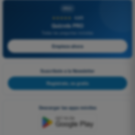
PRO
★★★★★
4,6/5
Quizvds PRO
Todas las preguntas incluidas
Empieza ahora
Suscríbete a la Newsletter
Regístrate, es gratis
Descargar las apps móviles