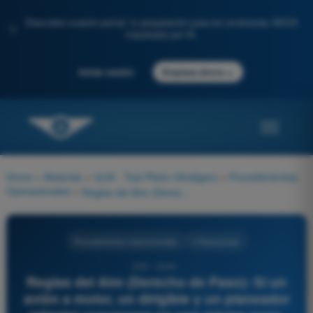
Descubre nuestro portal: tu preparación para los exámenes AESA
✨
impulsada por IA.
→
Iniciar sesión
Empieza ahora
Home
>
Materias
>
ULM - Test Piloto Ultraligero
>
Procedimientos
Operacionales
>
Reglas del Aire (Derecho de Paso): Si un avión a motor, un dirigible y un planeador (aliante) convergen en una misma zona, ¿cuál es el orden de prioridad (de mayor a menor derecho de paso)?
Procedimientos Operacionales
4 Respuestas
203 - ULM -
Reglas del Aire (Derecho de Paso): Si un
avión a motor, un dirigible y un planeador