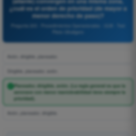
(aliante) convergen en una misma zona,
¿cuál es el orden de prioridad (de mayor a
menor derecho de paso)?
Pregunta 203 - Procedimientos Operacionales - ULM - Test
Piloto Ultraligero
Avión, dirigible, planeador.
Dirigible, planeador, avión.
Planeador, dirigible, avión. (La regla general es que la
aeronave con menor maniobrabilidad tiene siempre la
prioridad).
Avión, planeador, dirigible.