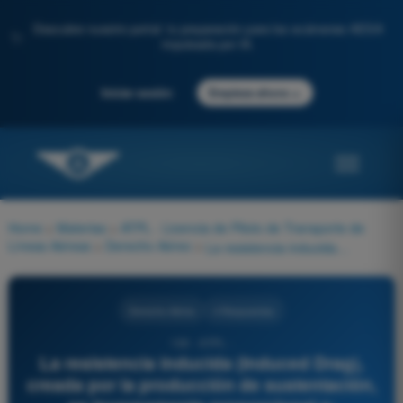
Descubre nuestro portal: tu preparación para los exámenes AESA
✨
impulsada por IA.
→
Iniciar sesión
Empieza ahora
Home
>
Materias
>
ATPL - Licencia de Piloto de Transporte de
Líneas Aéreas
>
Derecho Aéreo
>
La resistencia inducida (Induced Drag), creada por la producción de sustentación, es inversamente proporcional a:
Derecho Aéreo
4 Respuestas
139 - ATPL -
La resistencia inducida (Induced Drag),
creada por la producción de sustentación,