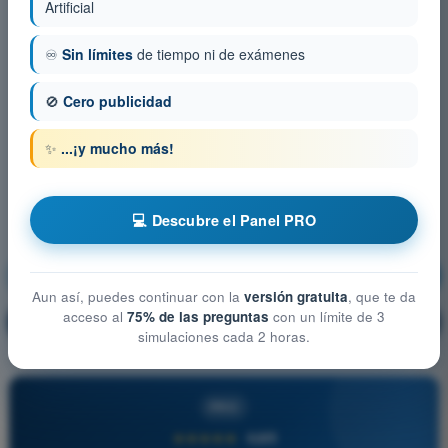
Artificial
♾️
Sin límites
de tiempo ni de exámenes
🚫
Cero publicidad
✨
...¡y mucho más!
💻 Descubre el Panel PRO
Derecho Aéreo
¡Entrenamiento!
Aun así, puedes continuar con la
versión gratuita
, que te da
acceso al
75% de las preguntas
con un límite de 3
Explicación de la pregunta
🔒
PRO
simulaciones cada 2 horas.
PRO
★★★★★
4,6/5