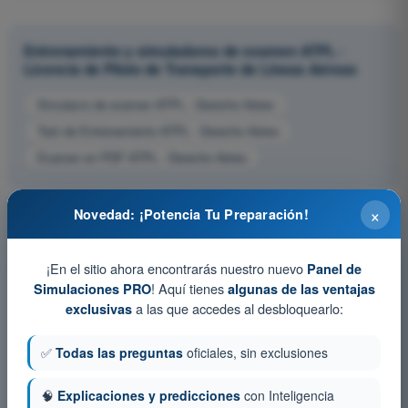
Entrenamiento y simuladores de examen ATPL -
Licencia de Piloto de Transporte de Líneas Aéreas
Simulacro de examen ATPL - Derecho Aéreo
Test de Entrenamiento ATPL - Derecho Aéreo
Examen en PDF ATPL - Derecho Aéreo
×
Novedad: ¡Potencia Tu Preparación!
¡En el sitio ahora encontrarás nuestro nuevo
Panel de
! Aquí tienes
Simulaciones PRO
algunas de las ventajas
a las que accedes al desbloquearlo:
exclusivas
✅
Todas las preguntas
oficiales, sin exclusiones
🧠
Explicaciones y predicciones
con Inteligencia