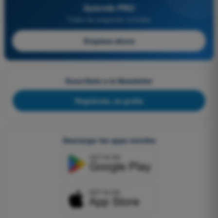
Quizvds PRO
Todas las preguntas incluidas
Empieza ahora
Suscríbete a la Newsletter
Regístrate, es gratis
Descargar las apps móviles