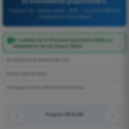
es inversamente proporcional a:
Pregunta 139 - Derecho Aéreo - ATPL - Licencia de Piloto de
Transporte de Líneas Aéreas
El cuadrado de la Velocidad Equivalente (EAS) y al
alargamiento del ala (Aspect Ratio).
El coeficiente de sustentación (Cl).
El peso total del avión.
El espesor máximo del perfil aerodinámico.
Pregunta 139 de 520