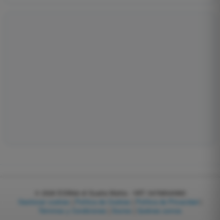
© 2026
EGWeb di Guatta Mattia - VAT: 04768540983
Gestionar cookies
|
Política de Cookies
|
Política de Privacidad
|
Términos y Condiciones
|
Socios
|
Quiénes somos