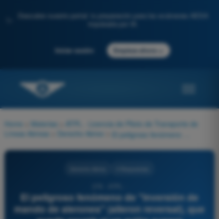
Descubre nuestro portal: tu preparación para los exámenes AESA
✨
impulsada por IA.
→
Iniciar sesión
Empieza ahora
Home
>
Materias
>
ATPL - Licencia de Piloto de Transporte de
Líneas Aéreas
>
Derecho Aéreo
>
El peligroso fenómeno de "inversión de mando de alerones" (aileron reversal), que puede ocurrir si un avión supera gravemente sus velocidades estructurales de diseño (VNE / VMO/ Vd), es provocado físicamente por:
Derecho Aéreo
4 Respuestas
276 - ATPL -
El peligroso fenómeno de "inversión de
mando de alerones" (aileron reversal), que