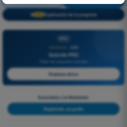
Derecho Aéreo
¡Entrenamiento!
Explicación de la pregunta
🔒
PRO
PRO
★★★★★
4,6/5
Quizvds PRO
Todas las preguntas incluidas
Empieza ahora
Suscríbete a la Newsletter
Regístrate, es gratis