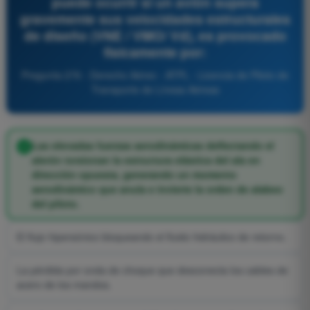
puede ocurrir si un avión supera
gravemente sus velocidades estructurales
de diseño (VNE / VMO/ Vd), es provocado
físicamente por:
Pregunta 276 - Derecho Aéreo - ATPL - Licencia de Piloto de
Transporte de Líneas Aéreas
Las elevadas fuerzas aerodinámicas deflectando el
alerón torsionan la estructura elástica del ala en
dirección opuesta, generando un momento
aerodinámico que anula e invierte la orden de alabeo
del piloto.
El flujo hipersónico bloqueando el fluido hidráulico de retorno.
La pérdida por onda de choque que desconecta los cables de
acero de los mandos.