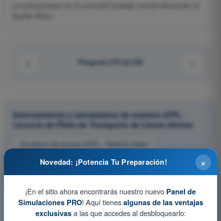
La sobrepresión en la zona del fuselaje central afectando al
Spoiler Mixer.
Pregunta 276 de 520
Entrenamiento y simuladores de examen ATPL -
Licencia de Piloto de Transporte de Líneas Aéreas
Simulacro de examen ATPL - Derecho Aéreo
Test de Entrenamiento ATPL - Derecho Aéreo
×
Novedad: ¡Potencia Tu Preparación!
Examen en PDF ATPL - Derecho Aéreo
¡En el sitio ahora encontrarás nuestro nuevo
Panel de
! Aquí tienes
Simulaciones PRO
algunas de las ventajas
a las que accedes al desbloquearlo:
exclusivas