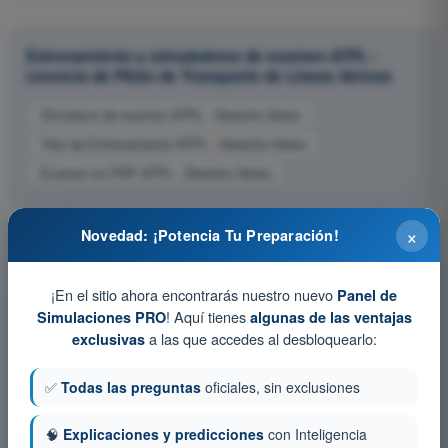
Entrenamiento y simuladores de examen ATPL -
Licencia de Piloto de Transporte de Líneas Aéreas
Simulacro de examen ATPL - Derecho Aéreo
Test de Entrenamiento ATPL - Derecho Aéreo
Examen en PDF ATPL - Derecho Aéreo
×
Novedad: ¡Potencia Tu Preparación!
¡En el sitio ahora encontrarás nuestro nuevo
Panel de
! Aquí tienes
Simulaciones PRO
algunas de las ventajas
a las que accedes al desbloquearlo:
exclusivas
✅
Todas las preguntas
oficiales, sin exclusiones
🧠
Explicaciones y predicciones
con Inteligencia