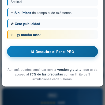
Artificial
♾️
Sin límites
de tiempo ni de exámenes
🚫
Cero publicidad
✨
...¡y mucho más!
💻 Descubre el Panel PRO
Derecho Aéreo
¡Entrenamiento!
Aun así, puedes continuar con la
versión gratuita
, que te da
acceso al
75% de las preguntas
con un límite de 3
Explicación de la pregunta
🔒
PRO
simulaciones cada 2 horas.
PRO
★★★★★
4,6/5