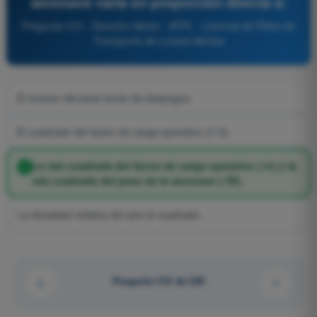
aeronave varía en proporción directa a:
Pregunta 310 - Derecho Aéreo - ATPL - Licencia de Piloto de
Transporte de Líneas Aéreas
El inverso del peso bruto de despegue.
El cuadrado del factor de carga operativo (n^2).
La raíz cuadrada del factor de carga operativo (√n) y la
raíz cuadrada del peso de la aeronave (√W).
La densidad relativa del aire al cuadrado.
Pregunta 310 de 520