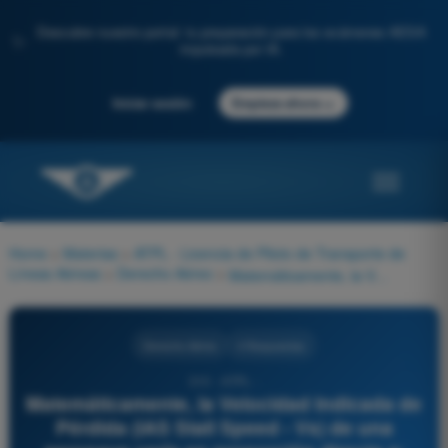
Descubre nuestro portal: tu preparación para los exámenes AESA
✨
impulsada por IA.
→
Iniciar sesión
Empieza ahora
Home
>
Materias
>
ATPL - Licencia de Piloto de Transporte de
Líneas Aéreas
>
Derecho Aéreo
>
Matemáticamente, la Velocidad Indicada de Pérdida (IAS Stall Speed - Vs) de una aeronave varía en proporción directa a:
Derecho Aéreo
4 Respuestas
310 - ATPL -
Matemáticamente, la Velocidad Indicada de
Pérdida (IAS Stall Speed - Vs) de una