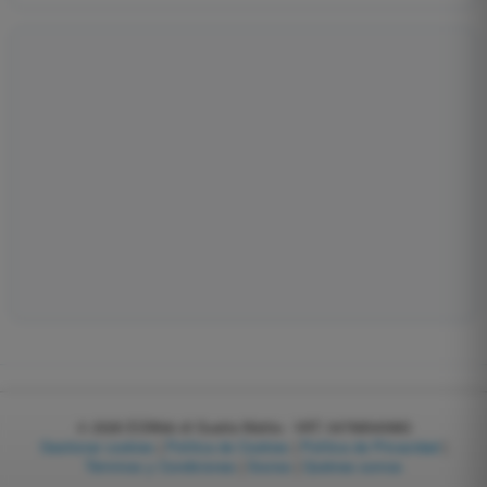
© 2026
EGWeb di Guatta Mattia - VAT: 04768540983
Gestionar cookies
|
Política de Cookies
|
Política de Privacidad
|
Términos y Condiciones
|
Socios
|
Quiénes somos