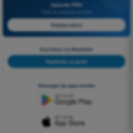
Quizvds PRO
Todas las preguntas incluidas
Empieza ahora
Suscríbete a la Newsletter
Regístrate, es gratis
Descargar las apps móviles