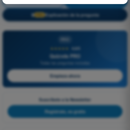
Derecho Aéreo
¡Entrenamiento!
Explicación de la pregunta
🔒
PRO
PRO
★★★★★
4,6/5
Quizvds PRO
Todas las preguntas incluidas
Empieza ahora
Suscríbete a la Newsletter
Regístrate, es gratis