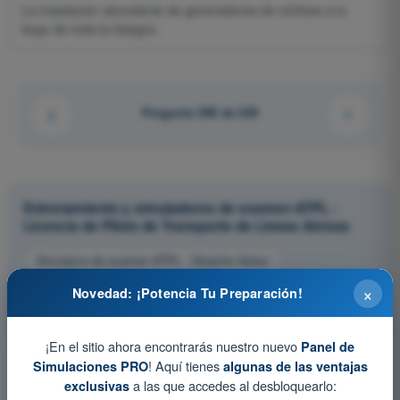
La instalación abundante de generadores de vórtices a lo
largo de toda la bisagra.
Pregunta 399 de 520
Entrenamiento y simuladores de examen ATPL -
Licencia de Piloto de Transporte de Líneas Aéreas
Simulacro de examen ATPL - Derecho Aéreo
Test de Entrenamiento ATPL - Derecho Aéreo
×
Novedad: ¡Potencia Tu Preparación!
Examen en PDF ATPL - Derecho Aéreo
¡En el sitio ahora encontrarás nuestro nuevo
Panel de
! Aquí tienes
Simulaciones PRO
algunas de las ventajas
a las que accedes al desbloquearlo:
exclusivas