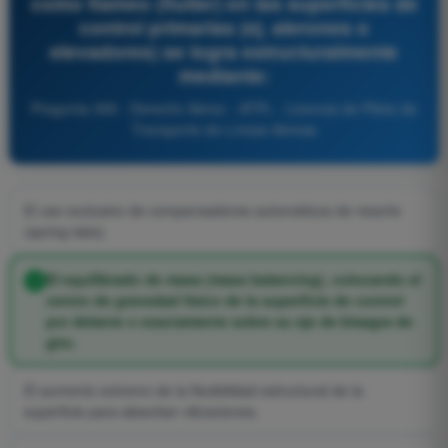
como flameo (flutter) en las superficies de
control primarias (ej. alerones o
elevadores) se logra estructuralmente
mediante:
Pregunta 399 - Derecho Aéreo - ATPL - Licencia de Piloto de
Transporte de Líneas Aéreas
El uso exclusivo de compensadores automáticos de resorte
(spring tabs).
El equilibrado de masa (mass balancing), colocando el
centro de gravedad físico de la superficie de control
por delante o exactamente sobre su eje de bisagra de
giro.
El aumento extremo de la flexibilidad estructural de la
superficie para absorber vibraciones.