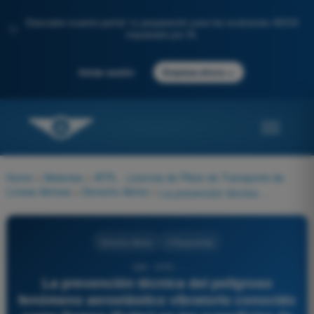
Descubre nuestro portal: tu preparación para los exámenes AESA
✨
impulsada por IA.
→
Iniciar sesión
Empieza ahora
Home
>
Materias
>
ATPL - Licencia de Piloto de Transporte de
Líneas Aéreas
>
Derecho Aéreo
>
La prevención técnica del peligroso fenómeno aeroelástico vibratorio conocido como flameo (flutter) en las superficies de control primarias (ej. alerones o elevadores) se logra estructuralmente mediante:
Derecho Aéreo
4 Respuestas
399 - ATPL -
La prevención técnica del peligroso
fenómeno aeroelástico vibratorio conocido