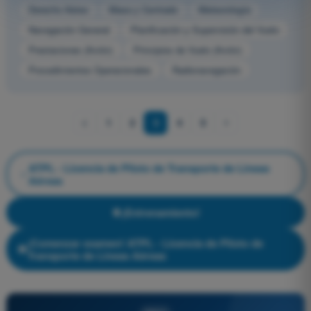
Derecho Aéreo
Masa y Centrado
Meteorología
Navegación General
Planificación y Supervisión del Vuelo
Prestaciones (Avión)
Principios de Vuelo (Avión)
Procedimientos Operacionales
Radionavegación
1
2
3
4
5
ATPL - Licencia de Piloto de Transporte de Líneas
Aéreas
¡Entrenamiento!
¡Comenzar examen! ATPL - Licencia de Piloto de
Transporte de Líneas Aéreas