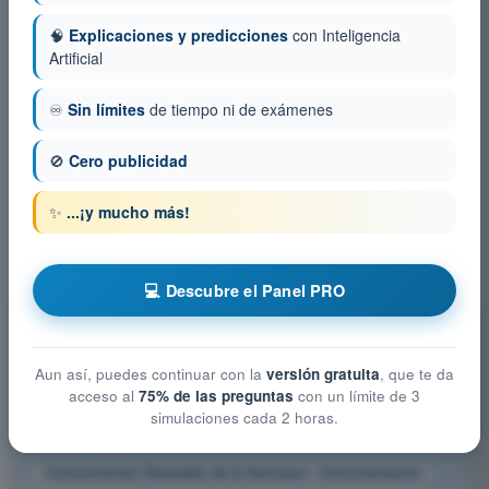
causa más frecuente de hiperventilación en vuelo es:
🧠
Explicaciones y predicciones
con Inteligencia
4
Respuestas
Artificial
Seleccione la aseveración más completa y correcta con
♾️
Sin límites
de tiempo ni de exámenes
relación a una "Descompresión Rápida" (violenta pérdida de
presión en la cabina).
🚫
Cero publicidad
4
Respuestas
✨
...¡y mucho más!
Seleccione la aseveración correcta con relación a la visión:
4
Respuestas
💻 Descubre el Panel PRO
Otras materias ATPL - Licencia de Piloto de
Transporte de Líneas Aéreas
Aun así, puedes continuar con la
versión gratuita
, que te da
Comunicaciones
acceso al
75% de las preguntas
con un límite de 3
simulaciones cada 2 horas.
Conocimientos Generales de la Aeronave - Célula, Sistemas y
Planta Motriz
Conocimientos Generales de la Aeronave - Instrumentación