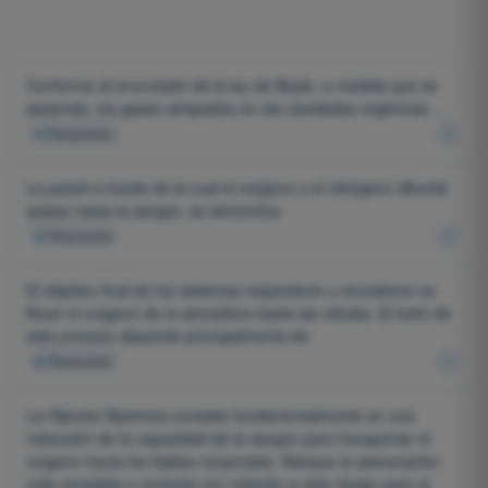
Conforme al enunciado de la ley de Boyle, a medida que se
asciende, los gases atrapados en las cavidades orgánicas....
4
Respuestas
La pared a través de la cual el oxígeno y el nitrógeno difunde
(pasa) hacia la sangre, se denomina:
4
Respuestas
El objetivo final de los sistemas respiratorio y circulatorio es
llevar el oxígeno de la atmósfera hasta las células. El éxito de
este proceso depende principalmente de:
4
Respuestas
La Hipoxia Hipémica consiste fundamentalmente en una
reducción de la capacidad de la sangre para transportar el
oxígeno hacia los tejidos corporales. Marque la aseveración
más completa y correcta con relación a este riesgo para el