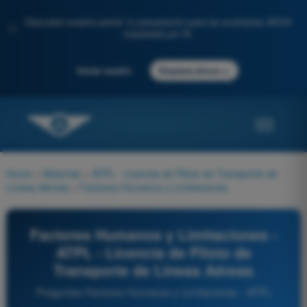
Descubre nuestro portal: tu preparación para los exámenes AESA
✨
impulsada por IA.
→
Iniciar sesión
Empieza ahora
Home
>
Materias
>
ATPL - Licencia de Piloto de Transporte de
Líneas Aéreas
>
Factores Humanos y Limitaciones
Factores Humanos y Limitaciones -
ATPL - Licencia de Piloto de
Transporte de Líneas Aéreas
Preguntas Factores Humanos y Limitaciones - ATPL