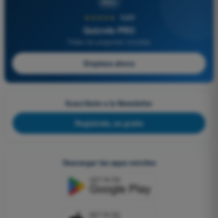
PRO
★★★★★
4,6/5
Quizvds PRO
Todas las preguntas incluidas
Empieza ahora
Suscríbete a la Newsletter
Regístrate, es gratis
Descargar las apps móviles